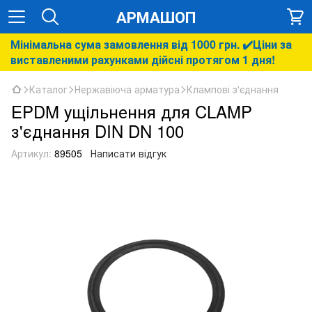
АРМАШОП
Мінімальна сума замовлення від 1000 грн. ✔️Ціни за
виставленими рахунками дійсні протягом 1 дня!
Каталог
Нержавіюча арматура
Клампові з'єднання
EPDM ущільнення для CLAMP
з'єднання DIN DN 100
Артикул:
89505
Написати відгук