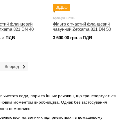
ВІДЕО
Артикул: 62945
астий фланцевий
Фільтр сітчастий фланцевий
etkama 821 DN 40
чавунний Zetkama 821 DN 50
н. з ПДВ
3 600.00 грн. з ПДВ
Вперед
ів чистота води, пари та інших речовин, що транспортуються
ючовим моментом виробництва. Однак без застосування
щення неможливо.
новлюються на великих підприємствах і в домашньому