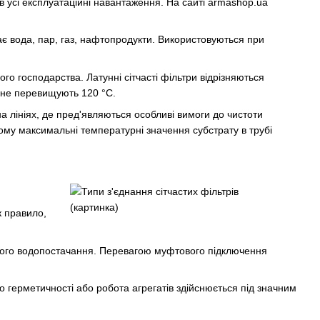
ав усі експлуатаційні навантаження. На сайті armashop.ua
ає вода, пар, газ, нафтопродукти. Використовуються при
о господарства. Латунні сітчасті фільтри відрізняються
 не перевищують 120 °C.
 лініях, де пред'являються особливі вимоги до чистоти
ому максимальні температурні значення субстрату в трубі
к правило,
рного водопостачання. Перевагою муфтового підключення
о герметичності або робота агрегатів здійснюється під значним