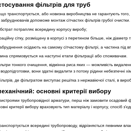
стосування фільтрів для труб
, що транспортується, або новизна виробництва не гарантують того
х забруднювачів допоможе монтаж сітчастих фільтрів грубої очистки
бстрат потрапляє всередину корпусу виробу;
раційну сітку, розміщену в корпусі з перетином більше, ніж діаметр 
абруднення осідають на самому сітчастому фільтрі, а частина під в
ина спрямовується на наступні етапи фільтрації або споживачам.
фільтри тонкого очищення, відмінна риса яких — можливість видален
одопідготовки, вони здатні видалити з потоку рідини небезпечні хім
фільтрів, де фільтратом виступає решітка з нержавіючої сталі, в вир
еханічний: основні критерії вибору
пристроями трубопровідної арматури, перш ніж замовити осадовий фі
овні критерії вибору враховують тип матеріалу і корпусу, спосіб з'є
анспортується всередині трубопроводу, відрізняється певними влас