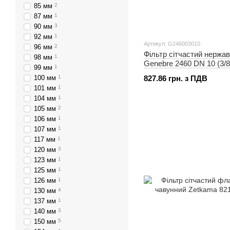
85 мм
2
87 мм
1
90 мм
3
92 мм
1
Артикул: G246003010
96 мм
2
Фільтр сітчастий нержа
98 мм
1
Genebre 2460 DN 10 (3/8
99 мм
1
100 мм
1
827.86 грн. з ПДВ
101 мм
1
104 мм
1
105 мм
2
106 мм
1
107 мм
1
117 мм
1
120 мм
3
123 мм
1
125 мм
1
126 мм
1
130 мм
4
137 мм
1
140 мм
3
150 мм
5