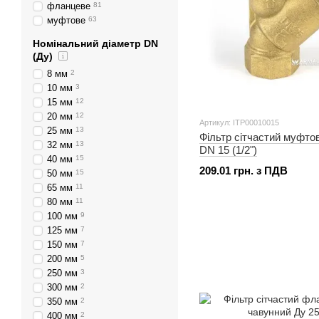
фланцеве
81
муфтове
63
Номінальний діаметр DN
(Ду)
8 мм
2
10 мм
3
15 мм
12
20 мм
12
Артикул: ITP00010015
25 мм
13
Фільтр сітчастий муфто
32 мм
13
DN 15 (1/2")
40 мм
15
209.01 грн. з ПДВ
50 мм
15
65 мм
11
80 мм
11
100 мм
9
125 мм
7
150 мм
7
200 мм
5
250 мм
3
300 мм
2
350 мм
2
400 мм
2