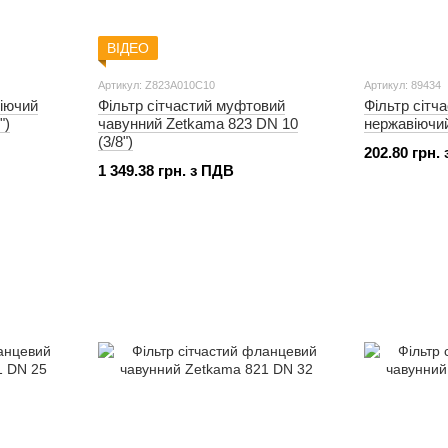
ВІДЕО
Артикул: Z823A010C10
Артикул: 89434
віючий
Фільтр сітчастий муфтовий
Фільтр сітч
")
чавунний Zetkama 823 DN 10
нержавіючий
(3/8")
202.80 грн.
1 349.38 грн. з ПДВ