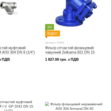
Хіт
ВІДЕО
Артикул: 62964
астий муфтовий
Фільтр сітчастий фланцевий
 AISI 304 DN 8 (1/4")
чавунний Zetkama 821 DN 15
 з ПДВ
1 827.00 грн. з ПДВ