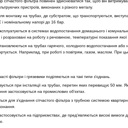
бір сітчастого фільтра повинен здійснюватися так, щоб він витримув
ільтруючих пристроїв, виконаних з різного металу.
для монтажу на трубах, де субстратом, що транспортуються, виступ
C і номінальному напорі до 16 бар.
ксплуатуються в системах водопостачання домашнього і комунальног
і розраховані на роботу з речовиною, температурні показання якої
тановлюються на трубах гарячого, холодного водопостачання або на
ртується. Наприклад, при роботі з повітрям, газом, маслом. При ць
сті фільтри і грязевики поділяються на такі типи з'єднань.
ується при інсталяції на трубах, перетин яких перевищує 50 мм. Я
ння застосовується на промислових об'єктах.
ься для з'єднання сітчастого фільтра з трубною системою кварти
конання.
астосовується на підприємствах, де пред'являються високі вимоги д
ю.