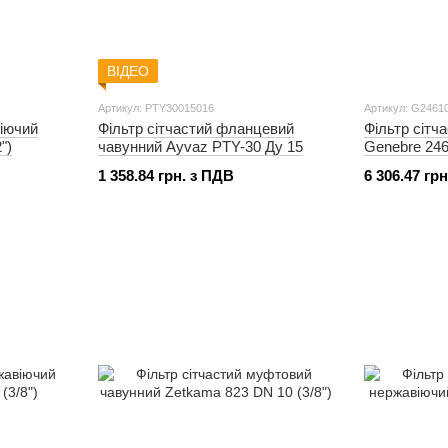
ВІДЕО
Артикул: PTY30015016
Артикул: G2461
віючий
Фільтр сітчастий фланцевий
Фільтр сітч
")
чавунний Ayvaz PTY-30 Ду 15
Genebre 246
1 358.84 грн. з ПДВ
6 306.47 гр