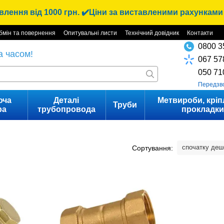
лення від 1000 грн. ✔️Ціни за виставленими рахунками 
бмін та повернення
Опитувальні листи
Технічний довідник
Контакти
0800 3
а часом!
067 57
050 71
Передзв
юча
Деталі
Метвироби, кріп
Труби
ра
трубопровода
прокладк
спочатку де
Сортування: