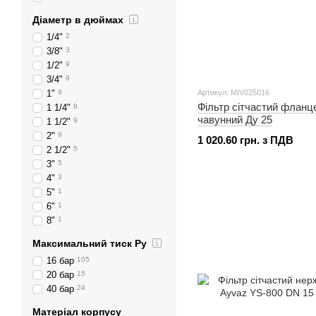
Діаметр в дюймах
1/4"
2
3/8"
3
1/2"
9
3/4"
9
1"
9
Артикул: MIV025016
Фільтр сітчастий фланц
1 1/4"
9
чавунний Ду 25
1 1/2"
9
2"
9
1 020.60 грн. з ПДВ
2 1/2"
5
3"
5
4"
3
5"
1
6"
1
8"
1
Максимальний тиск Ру
16 бар
105
20 бар
15
40 бар
24
Матеріал корпусу