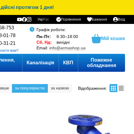
дійсні протягом 1 дня!
Порівняння
Укр
Рус
Бажання
Вхід
58-753
Графік роботи:
8-01-78
Пн–Пт:
8:30–18:00
Мій кошик
Сб, Нд:
вихідні
0-31-21
Email:
info@armashop.ua
онити вам?
лення,
Пожежне
Каналізація
КВП
и
обладнання
Відображення:
шевше
за популярністю
за назвою