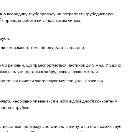
, що всередину трубопроводу не потраплять грубодисперсні
. Їх принцип роботи виглядає таким чином:
труби;
пливом земного тяжіння опускається на дно;
ня з речовин, що транспортуються частинок до 5 мкм. У разі їх
ічні сполуки, органічні забруднювачі, важкі метали.
обах тонкої очистки застосовуються спеціальні засипки.
льтр, необхідно упевнитися в його відповідності конкретним
днання з трубою.
тивостями, які можуть негативно вплинути на стан самих труб