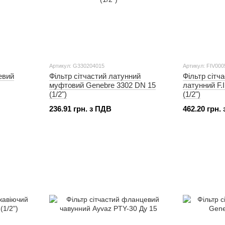
Артикул: G330204015
Артикул: FIV000
евий
Фільтр сітчастий латунний
Фільтр сітч
муфтовий Genebre 3302 DN 15
латунний F.
(1/2")
(1/2")
236.91 грн. з ПДВ
462.20 грн.