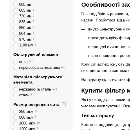
Особливості за
600 мм
2
605 мм
1
Газоподібність речовини
730 мм
2
частки. Позбутися від ци
838 мм
1
850 мм
2
внутрішньотрубний су
864 мм
1
проходить крізь фільт
970 мм
1
1100 мм
1
в процесі очищення з
Фільтруючий елемент
після очищення речов
сітка
101
Крім сітчастих, існують 
перфорована пластина
43
використання в системах в
Матеріал фільтруючого
На відміну від сітчастих 
елемента
Купити фільтр м
нержавіюча сталь
136
сталь
8
Як і у випадку з іншими 
Розмір осередків сита
умовам експлуатації. Осн
250 мкм
11
Тип матеріалу
500 мкм
6
1000 мкм
39
Кожне середовище, що тр
1200 мкм
3