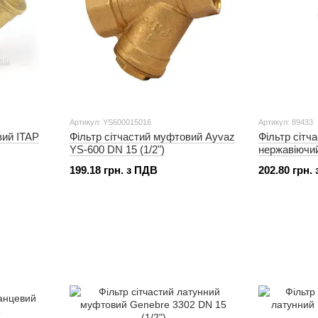
Артикул: YS600015016
Артикул: 89433
вий ITAP
Фільтр сітчастий муфтовий Ayvaz
Фільтр сітч
YS-600 DN 15 (1/2")
нержавіючий
199.18 грн. з ПДВ
202.80 грн.