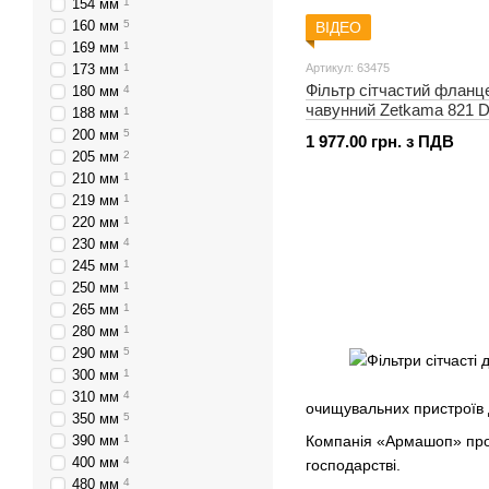
154 мм
1
160 мм
5
ВІДЕО
169 мм
1
173 мм
1
Артикул: 63475
Фільтр сітчастий фланц
180 мм
4
чавунний Zetkama 821 
188 мм
1
200 мм
5
1 977.00 грн. з ПДВ
205 мм
2
210 мм
1
219 мм
1
220 мм
1
230 мм
4
245 мм
1
250 мм
1
265 мм
1
280 мм
1
290 мм
5
300 мм
1
310 мм
4
очищувальних пристроїв 
350 мм
5
390 мм
1
Компанія «Армашоп» проп
400 мм
4
господарстві.
480 мм
4