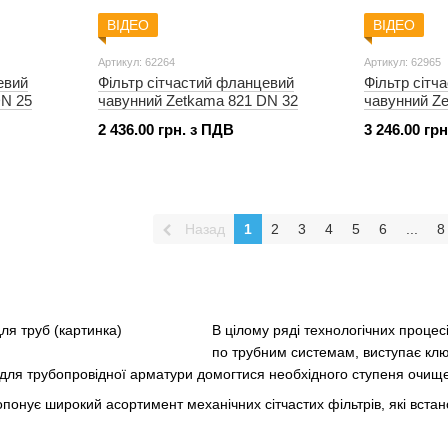
ВІДЕО
ВІДЕО
Артикул: 62264
Артикул: 62965
евий
Фільтр сітчастий фланцевий
Фільтр сітч
DN 25
чавунний Zetkama 821 DN 32
чавунний Z
2 436.00 грн. з ПДВ
3 246.00 гр
Назад
1
2
3
4
5
6
...
8
В цілому ряді технологічних процес
по трубним системам, виступає кл
для трубопровідної арматури домогтися необхідного ступеня очи
онує широкий асортимент механічних сітчастих фільтрів, які вста