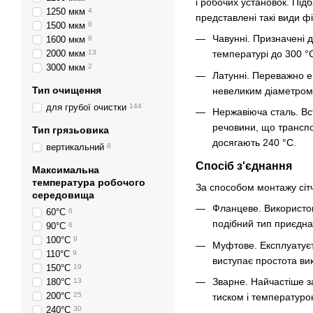
і робочих установок. Під
1250 мкм
4
представлені такі види ф
1500 мкм
8
Чавунні. Призначені 
1600 мкм
8
2000 мкм
13
температурі до 300 °
3000 мкм
2
Латунні. Переважно е
Тип очищення
невеликим діаметром 
для грубої очистки
144
Нержавіюча сталь. Вс
речовини, що транспо
Тип грязьовика
досягають 240 °C.
вертикальний
8
Спосіб з'єднання
Максимальна
температура робочого
За способом монтажу сітча
середовища
Фланцеве. Використов
60°С
6
подібний тип приєдна
90°С
6
100°С
9
Муфтове. Експлуатуєт
110°С
9
виступає простота ви
150°С
19
Зварне. Найчастіше з
180°С
13
200°С
25
тиском і температуро
240°С
30