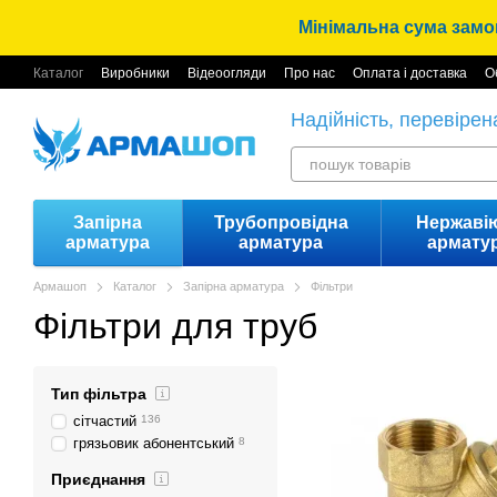
Перейти до основного контенту
Мінімальна сума замов
Каталог
Виробники
Відеоогляди
Про нас
Оплата і доставка
О
Вакансії
Умови використання
Відгуки
Надійність, перевірен
Запірна
Трубопровідна
Нержаві
арматура
арматура
армату
Армашоп
Каталог
Запірна арматура
Фільтри
Фільтри для труб
Тип фільтра
сітчастий
136
грязьовик абонентський
8
Приєднання