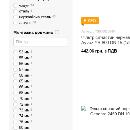
чавун
63
сталь
8
нержавіюча сталь
43
ВІДЕО
латунь
30
Артикул: YS800015040
Монтажна довжина
Фільтр сітчастий нержа
Ayvaz YS-800 DN 15 (1/2
442.06 грн. з ПДВ
53 мм
1
55 мм
1
56 мм
1
57 мм
2
58 мм
2
65 мм
4
66 мм
2
68 мм
1
70 мм
1
72 мм
1
73 мм
1
74 мм
1
76 мм
1
80 мм
3