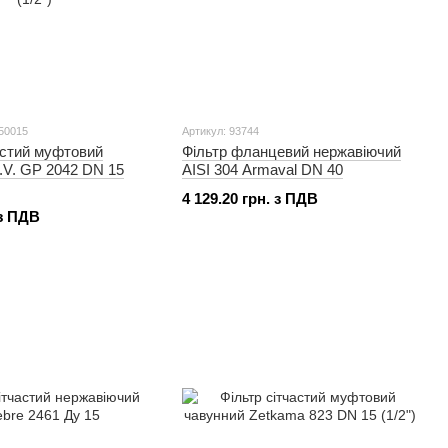
50015
Артикул: 93744
астий муфтовий
Фільтр фланцевий нержавіючий
I.V. GP 2042 DN 15
AISI 304 Armaval DN 40
4 129.20 грн. з ПДВ
 з ПДВ