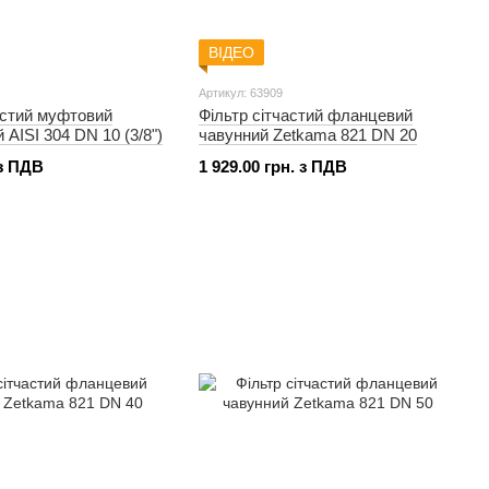
ВІДЕО
Артикул: 63909
астий муфтовий
Фільтр сітчастий фланцевий
 AISI 304 DN 10 (3/8")
чавунний Zetkama 821 DN 20
 з ПДВ
1 929.00 грн. з ПДВ