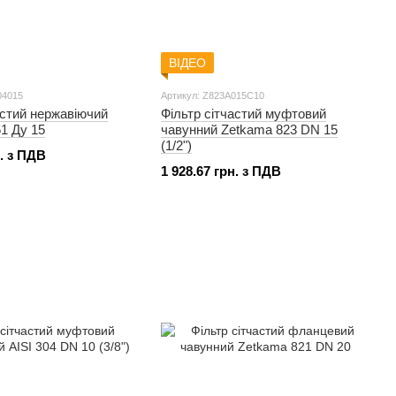
ВІДЕО
04015
Артикул: Z823A015C10
астий нержавіючий
Фільтр сітчастий муфтовий
1 Ду 15
чавунний Zetkama 823 DN 15
(1/2")
н. з ПДВ
1 928.67 грн. з ПДВ