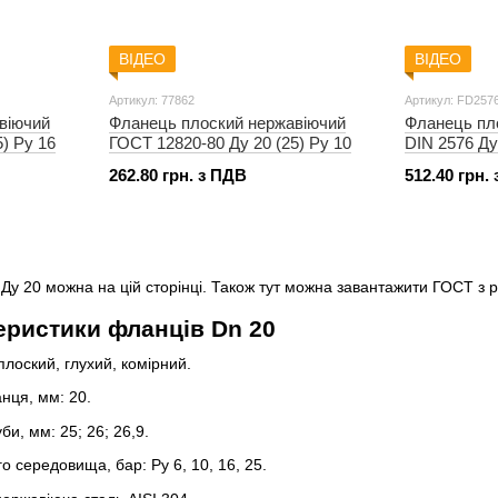
ВІДЕО
ВІДЕО
Артикул: 77862
Артикул: FD257
віючий
Фланець плоский нержавіючий
Фланець пл
) Ру 16
ГОСТ 12820-80 Ду 20 (25) Ру 10
DIN 2576 Ду
262.80 грн. з ПДВ
512.40 грн.
Ду 20 можна на цій сторінці. Також тут можна завантажити ГОСТ з 
еристики фланців Dn 20
плоский, глухий, комірний.
нця, мм: 20.
би, мм: 25; 26; 26,9.
о середовища, бар: Ру 6, 10, 16, 25.