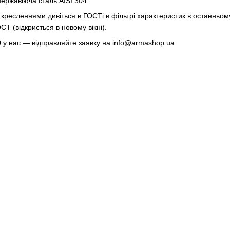
нержавіюча сталь AISI 304.
 кресленнями дивіться в ГОСТі в фільтрі характеристик в останньому п
Т (відкриється в новому вікні).
 у нас — відправляйте заявку на
info@armashop.ua
.