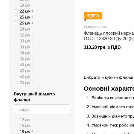
19 мм
0
22 мм
1
ВІДЕО
25 мм
6
26 мм
2
Артикул: 76585
28 мм
0
Фланець плоский нержа
32 мм
0
ГОСТ 12820-80 Ду 20 (25
33 мм
0
313.20 грн. з ПДВ
34 мм
0
38 мм
0
39 мм
0
40 мм
0
45 мм
0
46 мм
0
Вибрати й купити фланці 
50 мм
0
Основні характ
52 мм
0
Внутрішній діаметр
57 мм
0
Варіанти виконання: 
фланця
58 мм
0
Умовний діаметр фла
63 мм
0
70 мм
0
Зовнішній діаметр тру
75 мм
0
12 мм
0
76 мм
0
Умовний тиск робочог
15 мм
0
76,1 мм
0
18 мм
1