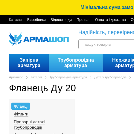
Перейти до основного контенту
Мінімальна сума замов
Каталог
Виробники
Відеоогляди
Про нас
Оплата і доставка
О
Надійність, перевірен
Запірна
Трубопровідна
Нержаві
арматура
арматура
армату
Армашоп
Каталог
Трубопровідна арматура
Деталі трубопроводів
Фланець Ду 20
Фланці
Фітинги
Приварні деталі
трубопроводів