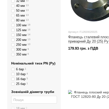
32 мм
12
40 мм
13
50 мм
13
65 мм
13
80 мм
13
100 мм
18
125 мм
16
Артикул: F12820020025
150 мм
14
Фланець сталевий плос
200 мм
13
приварний Ду 20 (25) Ру
250 мм
10
179.93 грн. з ПДВ
300 мм
9
350 мм
6
400 мм
7
Номінальний тиск PN (Ру)
500 мм
6
600 мм
5
6 бар
1
800 мм
2
10 бар
4
1000 мм
2
16 бар
5
25 бар
1
Зовнішній діаметр труби
18 мм
0