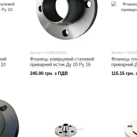
Артикул: F12821020016
Артикул: F1282
вий
Фланець комірцевий сталевий
Фланець пл
 10
приварний встик Ду 20 Ру 16
приварний Д
245.00 грн. з ПДВ
115.15 грн.