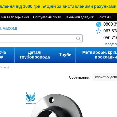
лення від 1000 грн. ✔️Ціни за виставленими рахунками 
бмін та повернення
Опитувальні листи
Технічний довідник
Контакти
0800 3
а часом!
067 57
050 71
Передзв
юча
Деталі
Метвироби, кріп
Труби
ра
трубопровода
прокладк
Фланці
спочатку де
Сортування: