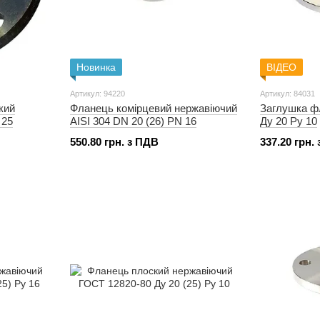
Новинка
ВІДЕО
Артикул: 94220
Артикул: 84031
кий
Фланець комірцевий нержавіючий
Заглушка ф
 25
AISI 304 DN 20 (26) PN 16
Ду 20 Ру 10
550.80 грн. з ПДВ
337.20 грн.