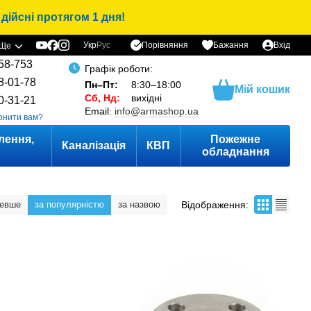
дійсні протягом 1 дня!
Порівняння
Укр
Рус
Бажання
Вхід
Ще
58-753
Графік роботи:
8-01-78
Пн–Пт:
8:30–18:00
Мій кошик
Сб, Нд:
вихідні
0-31-21
Email:
info@armashop.ua
онити вам?
лення,
Пожежне
Каналізація
КВП
и
обладнання
Відображення:
шевше
за популярністю
за назвою