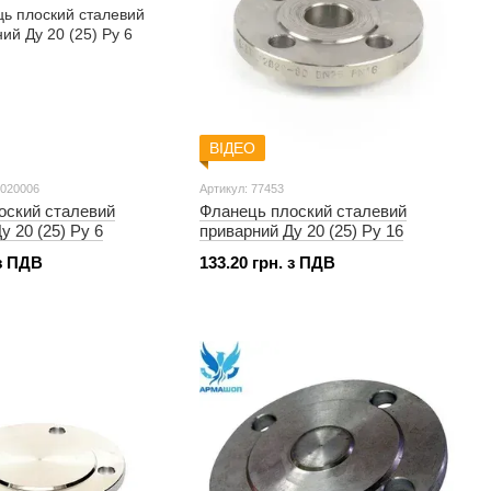
ВІДЕО
0020006
Артикул: 77453
оский сталевий
Фланець плоский сталевий
у 20 (25) Ру 6
приварний Ду 20 (25) Ру 16
 з ПДВ
133.20 грн. з ПДВ