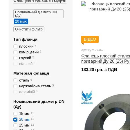
Фланцеві з'єднання і муфти
Номінальний діаметр DN
(Ду):
20 мм
Очистити фільтр
Тип фланця
ВІДЕО
плоский
7
Артикул: 77467
комірцевий
2
Фланець плоский стале
глухий
2
приварний Ду 20 (25) Ру
вільний
0
133.20 грн. з ПДВ
Матеріал фланця
сталь
6
нержавіюча сталь
5
алюміній
0
Номінальний діаметр DN
(Ду)
15 мм
11
20 мм
11
25 мм
12