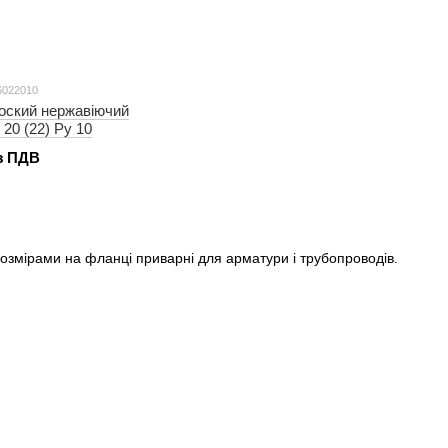
6022010
оский нержавіючий
 20 (22) Ру 10
 з ПДВ
розмірами на фланці приварні для арматури і трубопроводів.