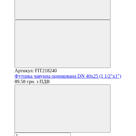
Артикул: FIT218240
Футорка чавунна оцинкована DN 40x25 (1 1/2"x1")
89.58 грн. з ПДВ