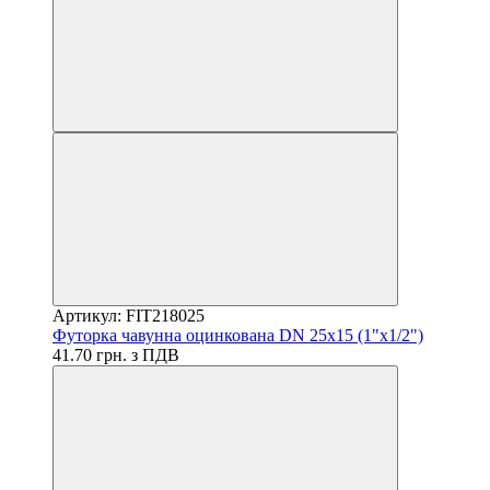
Артикул: FIT218025
Футорка чавунна оцинкована DN 25x15 (1"x1/2")
41.70 грн. з ПДВ