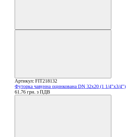
Артикул: FIT218132
Футорка чавунна оцинкована DN 32x20 (1 1/4"x3/4")
61.76 грн. з ПДВ