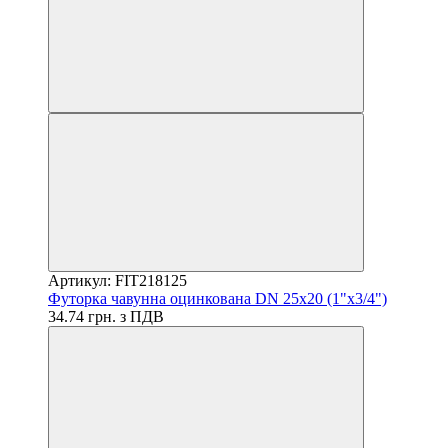
Артикул: FIT218125
Футорка чавунна оцинкована DN 25x20 (1"x3/4")
34.74 грн. з ПДВ