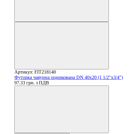
Артикул: FIT218140
Футорка чавунна оцинкована DN 40x20 (1 1/2"x3/4")
97.33 грн. з ПДВ