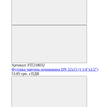
Артикул: FIT218032
Футорка чавунна оцинкована DN 32x15 (1 1/4"x1/2")
53.85 грн. з ПДВ