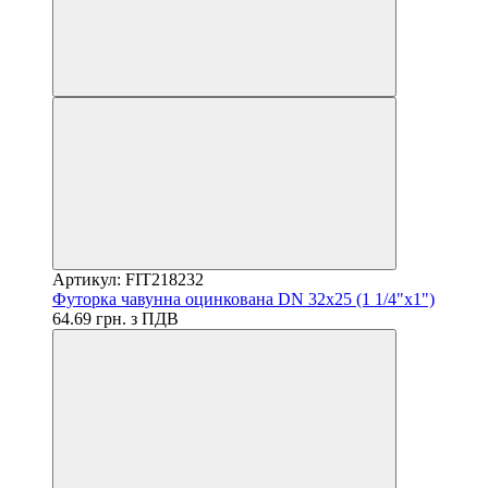
Артикул: FIT218232
Футорка чавунна оцинкована DN 32x25 (1 1/4"x1")
64.69 грн. з ПДВ