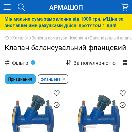
АРМАШОП
Мінімальна сума замовлення від 1000 грн. ✔️Ціни за
виставленими рахунками дійсні протягом 1 дня!
Каталог
Запірна арматура
Клапани
Балансувальні клапа
Клапан балансувальний фланцевий
Фільтр
За популярністю
1
Приєднання
фланцеве