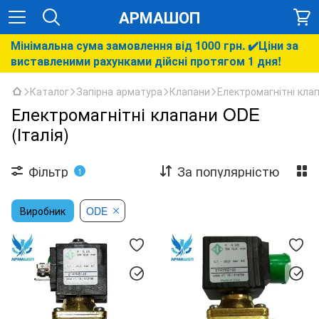
АРМАШОП
Мінімальна сума замовлення від 1000 грн. ✔️Ціни за
виставленими рахунками дійсні протягом 1 дня!
Каталог
Запірна арматура
Клапани
Електромагнітні кла
Електромагнітні клапани ODE
(Італія)
Фільтр
За популярністю
1
Виробник
ODE