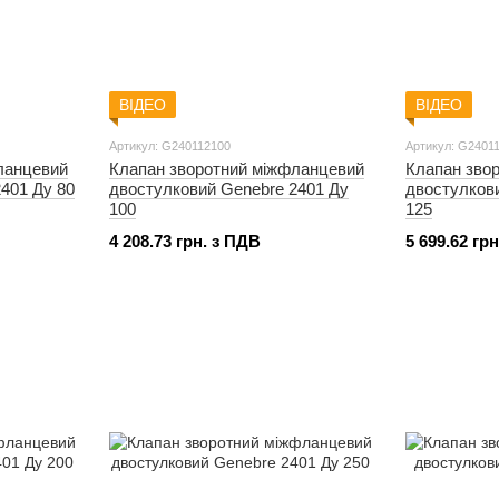
ВІДЕО
ВІДЕО
Артикул: G240112100
Артикул: G2401
ланцевий
Клапан зворотний міжфланцевий
Клапан зво
401 Ду 80
двостулковий Genebre 2401 Ду
двостулков
100
125
4 208.73 грн. з ПДВ
5 699.62 гр