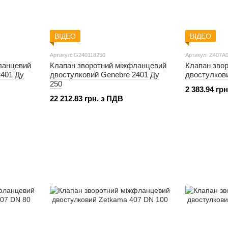
ВІДЕО
ВІДЕО
Артикул: G240118250
Артикул: Z407A
ланцевий
Клапан зворотний міжфланцевий
Клапан зво
2401 Ду
двостулковий Genebre 2401 Ду
двостулков
250
2 383.94 гр
22 212.83 грн. з ПДВ