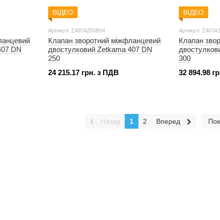
ВІДЕО
ВІДЕО
Артикул: Z407A250B54
Артикул: Z407A
ланцевий
Клапан зворотний міжфланцевий
Клапан зво
407 DN
двостулковий Zetkama 407 DN
двостулков
250
300
24 215.17 грн. з ПДВ
32 894.98 г
Назад
1
2
Вперед
Пок