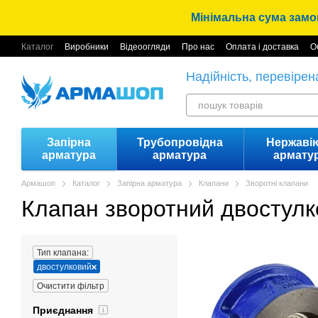
Перейти до основного контенту
Мінімальна сума замов
Каталог
Виробники
Відеоогляди
Про нас
Оплата і доставка
О
Надійність, перевірен
Запірна
Трубопровідна
Нержаві
арматура
арматура
армату
Армашоп
Каталог
Запірна арматура
Клапани
Зворотні клапани
Клапан зворотний двостул
Тип клапана:
двостулковий
Очистити фільтр
Приєднання