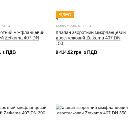
ВІДЕО
125C54
Артикул: Z407A150C54
ротний міжфланцевий
Клапан зворотний міжфланцевий
ий Zetkama 407 DN
двостулковий Zetkama 407 DN
150
н. з ПДВ
9 414.92 грн. з ПДВ