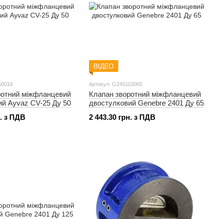
ВІДЕО
50016
Артикул: G240110065
ротний міжфланцевий
Клапан зворотний міжфланцевий
й Ayvaz CV-25 Ду 50
двостулковий Genebre 2401 Ду 65
н. з ПДВ
2 443.30 грн. з ПДВ