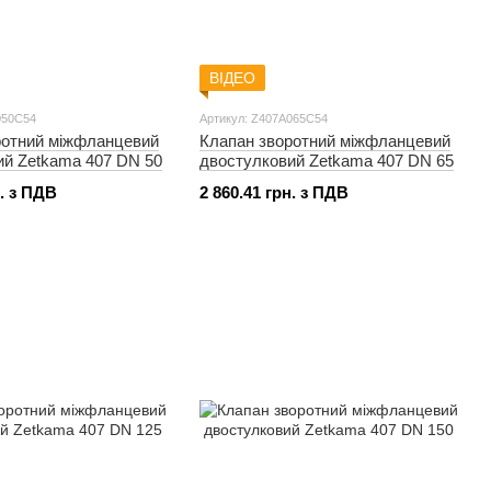
ВІДЕО
050C54
Артикул: Z407A065C54
ротний міжфланцевий
Клапан зворотний міжфланцевий
ий Zetkama 407 DN 50
двостулковий Zetkama 407 DN 65
н. з ПДВ
2 860.41 грн. з ПДВ