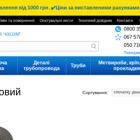
лення від 1000 грн. ✔️Ціни за виставленими рахунками 
бмін та повернення
Опитувальні листи
Технічний довідник
Контакти
0800 3
а часом!
067 57
050 71
Передзв
юча
Деталі
Метвироби, кріп
Труби
ра
трубопровода
прокладк
ковий
спочатку де
Сортування: