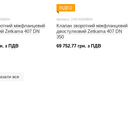
ВІДЕО
300B54
Артикул: Z407A350B54
ротний міжфланцевий
Клапан зворотний міжфланцевий
ий Zetkama 407 DN
двостулковий Zetkama 407 DN
350
рн. з ПДВ
69 752.77 грн. з ПДВ
азати все