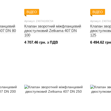
ВІДЕО
ВІДЕО
Артикул: Z407A100C54
Артикул: Z407A
ланцевий
Клапан зворотний міжфланцевий
Клапан зво
407 DN 80
двостулковий Zetkama 407 DN
двостулков
100
125
4 707.46 грн. з ПДВ
6 494.62 гр