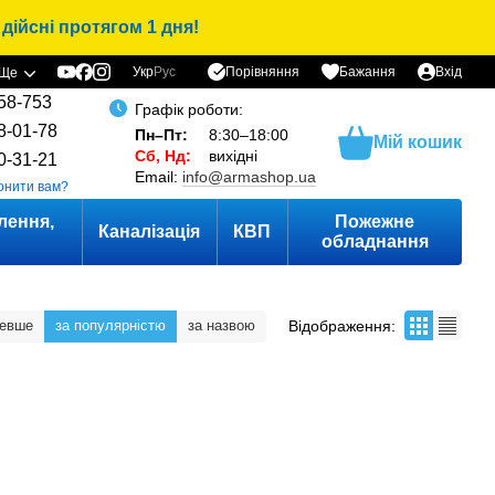
дійсні протягом 1 дня!
Порівняння
Укр
Рус
Бажання
Вхід
Ще
58-753
Графік роботи:
8-01-78
Пн–Пт:
8:30–18:00
Мій кошик
Сб, Нд:
вихідні
0-31-21
Email:
info@armashop.ua
онити вам?
лення,
Пожежне
Каналізація
КВП
и
обладнання
Відображення:
шевше
за популярністю
за назвою