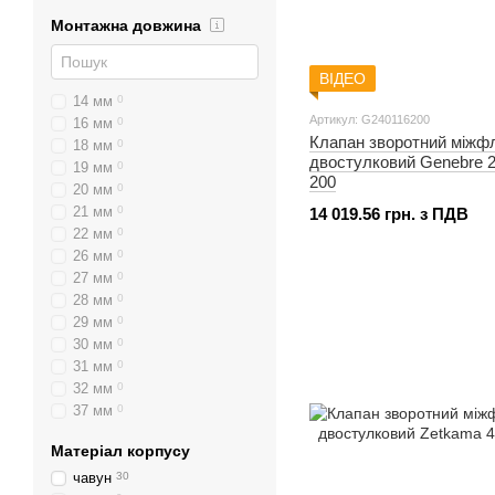
Монтажна довжина
ВІДЕО
14 мм
0
Артикул: G240116200
16 мм
0
Клапан зворотний міжф
18 мм
0
двостулковий Genebre 
19 мм
0
200
20 мм
0
21 мм
0
14 019.56 грн. з ПДВ
22 мм
0
26 мм
0
27 мм
0
28 мм
0
29 мм
0
30 мм
0
31 мм
0
32 мм
0
37 мм
0
40 мм
0
Матеріал корпусу
41 мм
0
43 мм
2
чавун
30