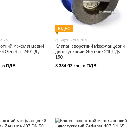
ВІДЕО
13125
Артикул: G240114150
ротний міжфланцевий
Клапан зворотний міжфланцевий
ий Genebre 2401 Ду
двостулковий Genebre 2401 Ду
150
н. з ПДВ
8 384.07 грн. з ПДВ