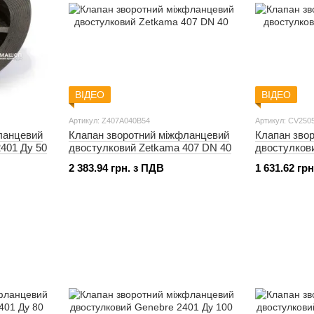
ВІДЕО
ВІДЕО
Артикул: Z407A040B54
Артикул: CV250
ланцевий
Клапан зворотний міжфланцевий
Клапан зво
401 Ду 50
двостулковий Zetkama 407 DN 40
двостулкови
2 383.94 грн. з ПДВ
1 631.62 гр