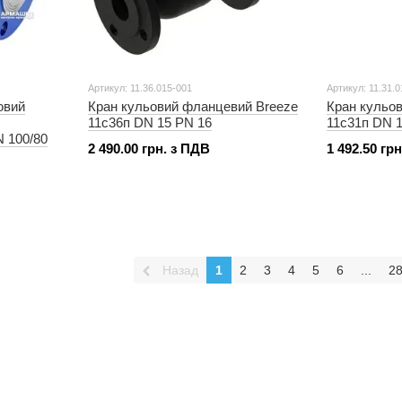
Артикул: 11.36.015-001
Артикул: 11.31.
овий
Кран кульовий фланцевий Breeze
Кран кульов
11с36п DN 15 PN 16
11с31п DN 1
 100/80
2 490.00 грн. з ПДВ
1 492.50 гр
Назад
1
2
3
4
5
6
...
2