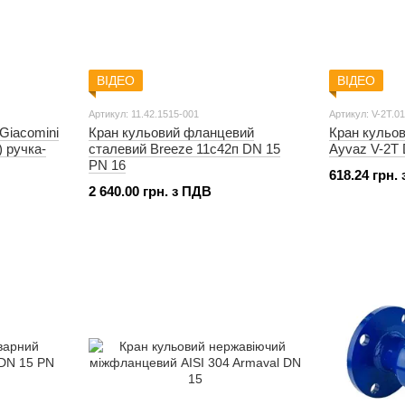
ВІДЕО
ВІДЕО
Артикул: 11.42.1515-001
Артикул: V-2T.0
Giacomini
Кран кульовий фланцевий
Кран кульо
 ручка-
сталевий Breeze 11с42п DN 15
Ayvaz V-2T 
PN 16
618.24 грн.
2 640.00 грн. з ПДВ