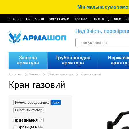
Перейти до основного контенту
Мінімальна сума замов
Каталог
Виробники
Відеоогляди
Про нас
Оплата і доставка
О
Надійність, перевірен
Запірна
Трубопровідна
Нержаві
арматура
арматура
армату
Армашоп
Каталог
Запірна арматура
Крани кульові
Кран газовий
Робоче середовище:
газ
Очистити фільтр
Приєднання
фланцеве
321