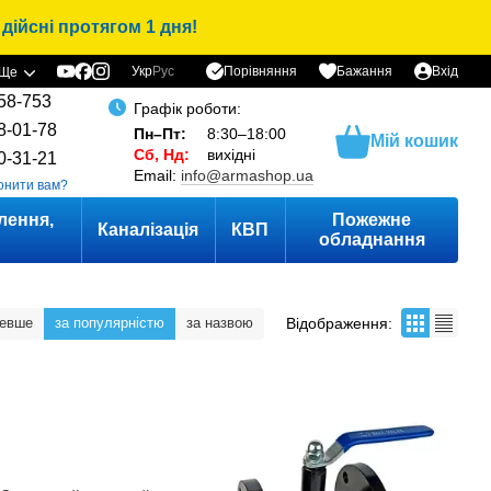
дійсні протягом 1 дня!
Порівняння
Укр
Рус
Бажання
Вхід
Ще
58-753
Графік роботи:
8-01-78
Пн–Пт:
8:30–18:00
Мій кошик
Сб, Нд:
вихідні
0-31-21
Email:
info@armashop.ua
онити вам?
лення,
Пожежне
Каналізація
КВП
и
обладнання
Відображення:
шевше
за популярністю
за назвою