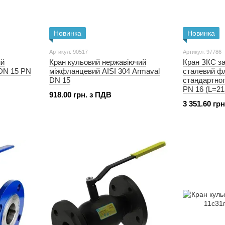
Новинка
Новинка
Артикул: 90517
Артикул: 97786
ий
Кран кульовий нержавіючий
Кран ЗКС за
 DN 15 PN
міжфланцевий AISI 304 Armaval
сталевий ф
DN 15
стандартноп
PN 16 (L=21
918.00 грн. з ПДВ
3 351.60 гр