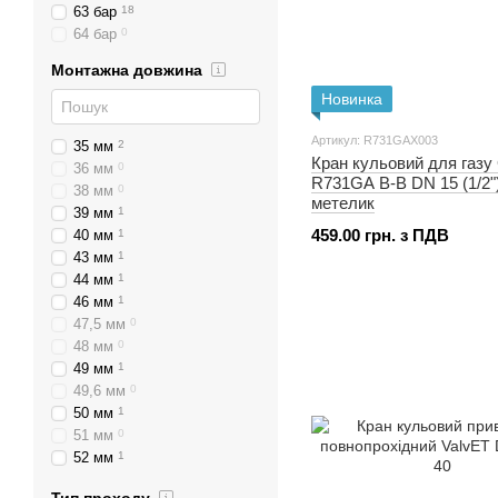
63 бар
18
64 бар
0
Монтажна довжина
Новинка
Артикул: R731GAX003
35 мм
2
Кран кульовий для газу 
36 мм
0
R731GA В-В DN 15 (1/2")
38 мм
0
метелик
39 мм
1
459.00 грн. з ПДВ
40 мм
1
43 мм
1
44 мм
1
46 мм
1
47,5 мм
0
48 мм
0
49 мм
1
49,6 мм
0
50 мм
1
51 мм
0
52 мм
1
53 мм
2