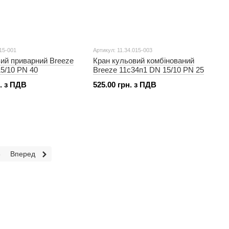
015-001
Артикул: 11.34.015-003
ий приварний Breeze
Кран кульовий комбінований
5/10 PN 40
Breeze 11с34п1 DN 15/10 PN 25
н. з ПДВ
525.00 грн. з ПДВ
8
Вперед