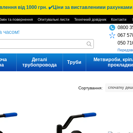
лення від 1000 грн. ✔️Ціни за виставленими рахунками 
бмін та повернення
Опитувальні листи
Технічний довідник
Контакти
0800 3
а часом!
067 57
050 71
Передзв
юча
Деталі
Метвироби, кріп
Труби
ра
трубопровода
прокладк
спочатку де
Сортування: