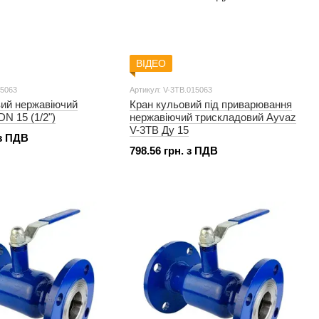
ВІДЕО
15063
Артикул: V-3TB.015063
вий нержавіючий
Кран кульовий під приварювання
DN 15 (1/2")
нержавіючий трискладовий Ayvaz
V-3TB Ду 15
 з ПДВ
798.56 грн. з ПДВ