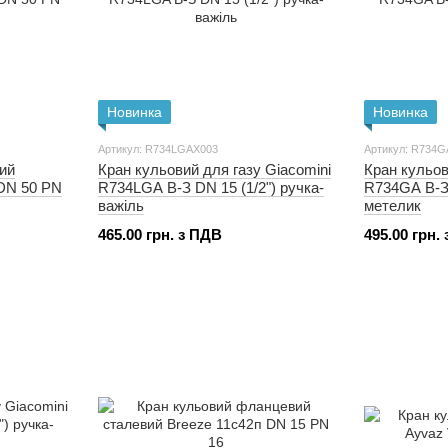
Новинка
Новинка
Артикул: R734LGAX003
Артикул: R734G
ий
Кран кульовий для газу Giacomini
Кран кульов
 DN 50 PN
R734LGA В-З DN 15 (1/2") ручка-
R734GA В-З 
важіль
метелик
465.00 грн. з ПДВ
495.00 грн.