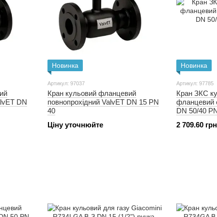
Новинка
Новинка
Артикул: 97037
Артикул: 97785
ий
Кран кульовий фланцевий
Кран ЗКС к
alvET DN
повнопрохідний ValvET DN 15 PN
фланцевий 
40
DN 50/40 PN
Ціну уточнюйте
2 709.60 гр