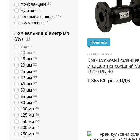
міжфланцеве
25
муфтове
38
під приварювання
149
комбіноване
13
Номінальний діаметр DN
(Ду)
Новинка
8 мм
0
10 мм
0
Артикул: 97070
15 мм
29
Кран кульовий фланцев
20 мм
33
стандартнопрохідний V
15/10 PN 40
25 мм
39
32 мм
38
1 355.64 грн. з ПДВ
40 мм
37
50 мм
44
65 мм
46
80 мм
42
100 мм
49
125 мм
46
150 мм
52
200 мм
37
250 мм
18
19