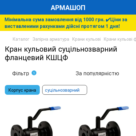
АРМАШОП
Мінімальна сума замовлення від 1000 грн. ✔️Ціни за
виставленими рахунками дійсні протягом 1 дня!
Каталог
Запірна арматура
Крани кульові
Крани кульові 
Кран кульовий суцільнозварний
фланцевий КШЦФ
Фільтр
За популярністю
1
Корпус крана
суцільнозварний