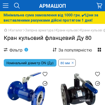
АРМАШОП
Мінімальна сума замовлення від 1000 грн. ✔️Ціни за
виставленими рахунками дійсні протягом 1 дня!
Каталог
Запірна арматура
Крани кульові
Крани кульові 
Кран кульовий фланцевий Ду 80
Фільтр
За популярністю
1
Номінальний діаметр DN (Ду)
80 мм