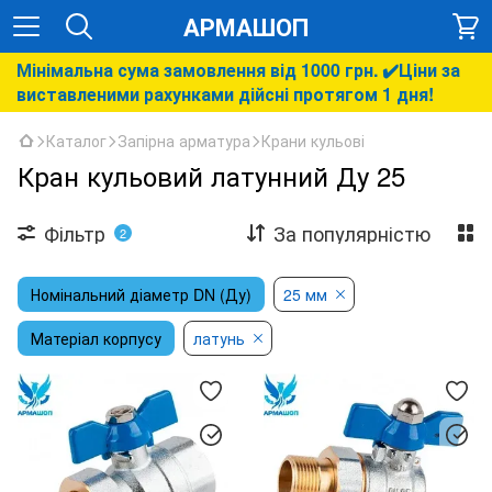
АРМАШОП
Мінімальна сума замовлення від 1000 грн. ✔️Ціни за
виставленими рахунками дійсні протягом 1 дня!
Каталог
Запірна арматура
Крани кульові
Кран кульовий латунний Ду 25
Фільтр
За популярністю
2
Номінальний діаметр DN (Ду)
25 мм
Матеріал корпусу
латунь