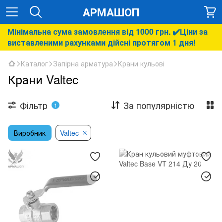
АРМАШОП
Мінімальна сума замовлення від 1000 грн. ✔️Ціни за
виставленими рахунками дійсні протягом 1 дня!
Каталог
Запірна арматура
Крани кульові
Крани Valtec
Фільтр
За популярністю
1
Виробник
Valtec