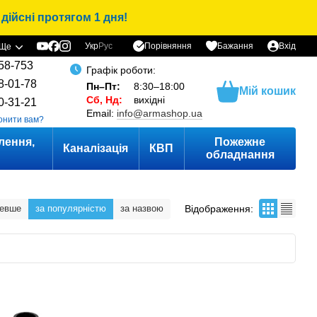
дійсні протягом 1 дня!
Порівняння
Укр
Рус
Бажання
Вхід
Ще
58-753
Графік роботи:
8-01-78
Пн–Пт:
8:30–18:00
Мій кошик
Сб, Нд:
вихідні
0-31-21
Email:
info@armashop.ua
онити вам?
лення,
Пожежне
Каналізація
КВП
и
обладнання
Відображення:
шевше
за популярністю
за назвою