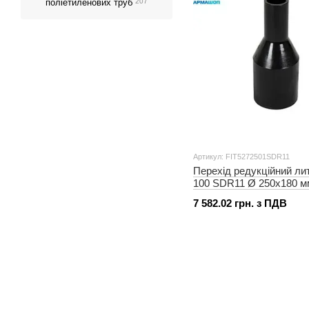
поліетиленових труб
207
Артикул: FIT5272501SDR11
Перехід редукційний ли
100 SDR11 Ø 250x180 м
7 582.02 грн. з ПДВ