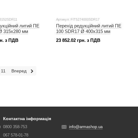
73152SDR11
Артикул: FIT5274000SDR17
укційний литий ПЕ
Перехід редукційний литий ПЕ
Ø 315x280 мм
100 SDR17 Ø 400x315 мм
рн. з ПДВ
23 852.02 грн. з ПДВ
11
Вперед
Контактна інформація
0800 358-753
info@armashop.ua
067 578-01-78