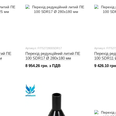
Артикул: FIT5272800SDR17
Артикул: FIT52
тий ПЕ
Перехід редукційний литий ПЕ
Перехід ред
м
100 SDR17 Ø 280x180 мм
100 SDR11 
8 954.26 грн. з ПДВ
9 426.10 гр