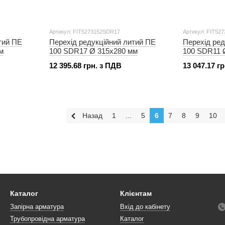
Артикул: FIT5273152SDR17
Артикул: FIT52
тий ПЕ
Перехід редукційний литий ПЕ
Перехід ред
м
100 SDR17 Ø 315x280 мм
100 SDR11 
12 395.68 грн. з ПДВ
13 047.17 г
Назад
1
...
5
6
7
8
9
10
Каталог
Клієнтам
Запірна арматура
Вхід до кабінету
Трубопровідна арматура
Каталог