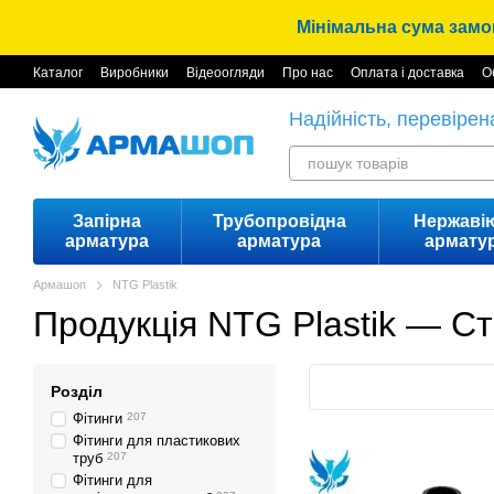
Перейти до основного контенту
Мінімальна сума замов
Каталог
Виробники
Відеоогляди
Про нас
Оплата і доставка
О
Надійність, перевірен
Запірна
Трубопровідна
Нержаві
арматура
арматура
армату
Армашоп
NTG Plastik
Продукція NTG Plastik — Ст
Розділ
Фітинги
207
Фітинги для пластикових
труб
207
Фітинги для