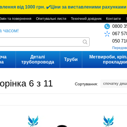
лення від 1000 грн. ✔️Ціни за виставленими рахунками 
бмін та повернення
Опитувальні листи
Технічний довідник
Контакти
0800 3
а часом!
067 57
050 71
Передзв
юча
Деталі
Метвироби, кріп
Труби
ра
трубопровода
прокладк
орінка 6 з 11
спочатку де
Сортування: