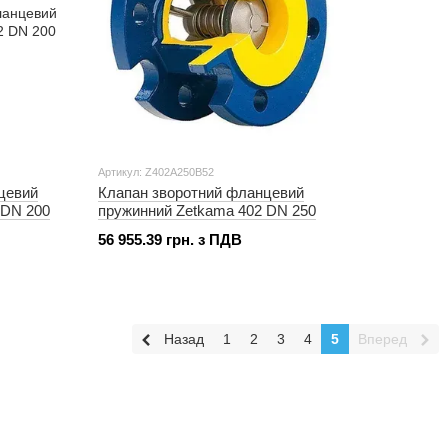
Артикул: Z402A250B52
цевий
Клапан зворотний фланцевий
 DN 200
пружинний Zetkama 402 DN 250
56 955.39 грн. з ПДВ
Назад
1
2
3
4
5
Вперед