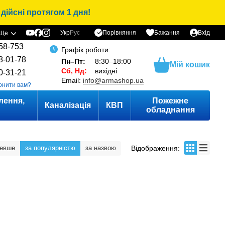
дійсні протягом 1 дня!
Порівняння
Укр
Рус
Бажання
Вхід
Ще
58-753
Графік роботи:
8-01-78
Пн–Пт:
8:30–18:00
Мій кошик
Сб, Нд:
вихідні
0-31-21
Email:
info@armashop.ua
онити вам?
лення,
Пожежне
Каналізація
КВП
и
обладнання
Відображення:
шевше
за популярністю
за назвою