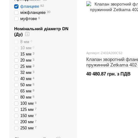
фланцеве
82
міжфланцеве
30
муфтове
6
Номінальний діаметр DN
(Ду)
8 мм
0
10 мм
0
Артикул: Z402A200C52
15 мм
3
Клапан зворотний флан
20 мм
3
пружинний Zetkama 402
25 мм
3
32 мм
3
40 480.87 грн. з ПДВ
40 мм
4
50 мм
8
65 мм
8
80 мм
8
100 мм
8
125 мм
7
150 мм
7
200 мм
7
250 мм
7
300 мм
4