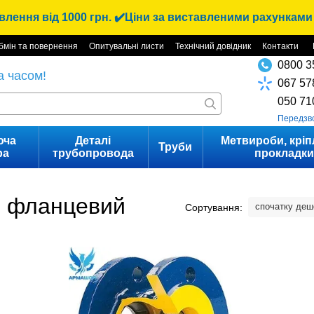
лення від 1000 грн. ✔️Ціни за виставленими рахунками 
бмін та повернення
Опитувальні листи
Технічний довідник
Контакти
0800 3
а часом!
067 57
050 71
Передзв
юча
Деталі
Метвироби, кріп
Труби
ра
трубопровода
прокладк
й фланцевий
спочатку де
Сортування: