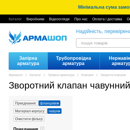
Перейти до основного контенту
Мінімальна сума замов
Каталог
Виробники
Відеоогляди
Про нас
Оплата і доставка
О
Надійність, перевірен
Запірна
Трубопровідна
Нержаві
арматура
арматура
армату
Армашоп
Каталог
Запірна арматура
Клапани
Зворотні клапани
Зворотний клапан чавунни
Приєднання:
фланцеве
Матеріал корпусу:
чавун
Очистити фільтр
Приєднання