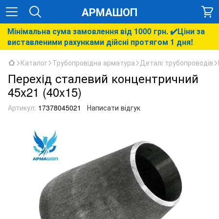
АРМАШОП
Мінімальна сума замовлення від 1000 грн. ✔️Ціни за
виставленими рахунками дійсні протягом 1 дня!
Каталог
Трубопровідна арматура
Деталі трубопроводів
Перехід сталевий концентричний
45x21 (40x15)
Артикул:
17378045021
Написати відгук