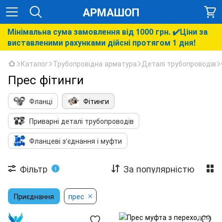
АРМАШОП
Мінімальна сума замовлення від 1000 грн. ✔️Ціни за
виставленими рахунками дійсні протягом 1 дня!
Каталог
Трубопровідна арматура
Деталі трубопроводів
Прес фітинги
Фланці
Фітинги
Приварні деталі трубопроводів
Фланцеві з'єднання і муфти
Фільтр
За популярністю
1
Приєднання
прес