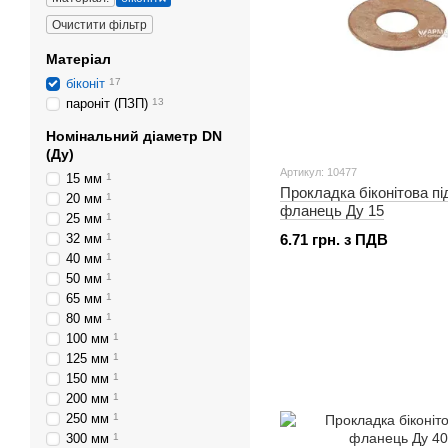
Очистити фільтр
Матеріал
біконіт
17
пароніт (ПЗП)
13
Номінальний діаметр DN
(Ду)
Артикул: 10477
15 мм
1
Прокладка біконітова пі
20 мм
1
фланець Ду 15
25 мм
1
32 мм
1
6.71 грн. з ПДВ
40 мм
1
50 мм
1
65 мм
1
80 мм
1
100 мм
1
125 мм
1
150 мм
1
200 мм
1
250 мм
1
300 мм
1