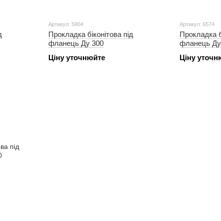
Артикул: 5904
Артикул: 6574
д
Прокладка біконітова під
Прокладка б
фланець Ду 300
фланець Ду
Ціну уточнюйте
Ціну уточн