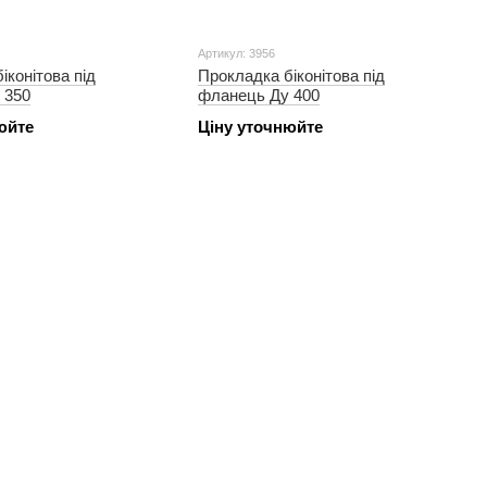
Артикул: 3956
іконітова під
Прокладка біконітова під
 350
фланець Ду 400
юйте
Ціну уточнюйте