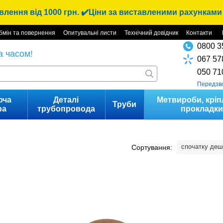
лення від 1000 грн. ✔️Ціни за виставленими рахунками 
бмін та повернення
Опитувальні листи
Технічний довідник
Контакти
0800 3
а часом!
067 57
050 71
Передзв
юча
Деталі
Метвироби, кріп
Труби
ра
трубопровода
прокладк
спочатку де
Сортування: