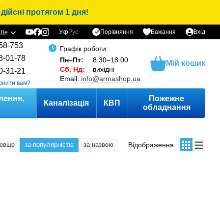
дійсні протягом 1 дня!
Порівняння
Укр
Рус
Бажання
Вхід
Ще
58-753
Графік роботи:
8-01-78
Пн–Пт:
8:30–18:00
Мій кошик
Сб, Нд:
вихідні
0-31-21
Email:
info@armashop.ua
онити вам?
лення,
Пожежне
Каналізація
КВП
и
обладнання
Відображення:
шевше
за популярністю
за назвою