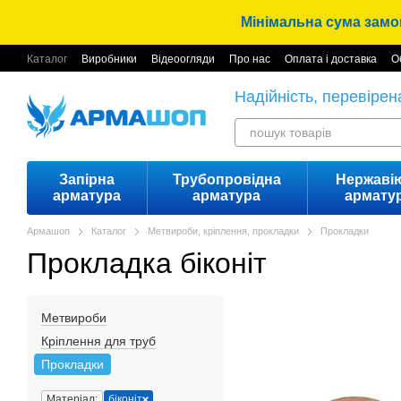
Перейти до основного контенту
Мінімальна сума замов
Каталог
Виробники
Відеоогляди
Про нас
Оплата і доставка
О
Надійність, перевірен
Запірна
Трубопровідна
Нержаві
арматура
арматура
армату
Армашоп
Каталог
Метвироби, кріплення, прокладки
Прокладки
Прокладка біконіт
Метвироби
Кріплення для труб
Прокладки
Матеріал:
біконіт