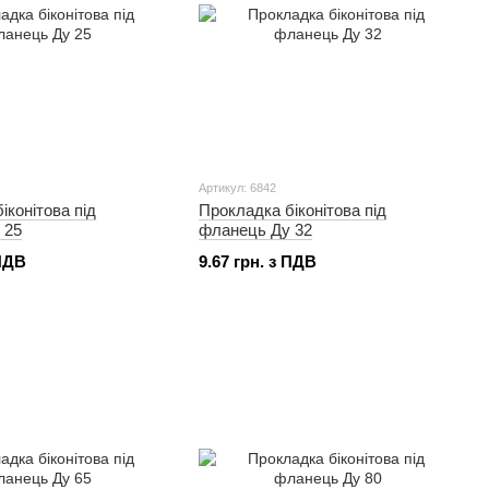
Артикул: 6842
іконітова під
Прокладка біконітова під
 25
фланець Ду 32
 ПДВ
9.67 грн. з ПДВ