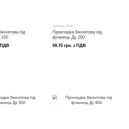
Артикул: 6848
іконітова під
Прокладка біконітова під
 150
фланець Ду 200
з ПДВ
59.75 грн. з ПДВ