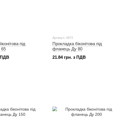
Артикул: 4973
іконітова під
Прокладка біконітова під
 65
фланець Ду 80
з ПДВ
21.84 грн. з ПДВ