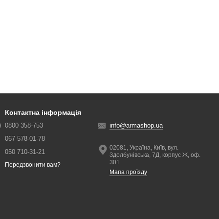
Контактна інформація
0800 358-753
info@armashop.ua
067 578-01-78
02081, Україна, Київ, вул.
050 710-31-21
Здолбунівська, 7Д, корпус Ж, оф.
301
Передзвонити вам?
Мапа проїзду