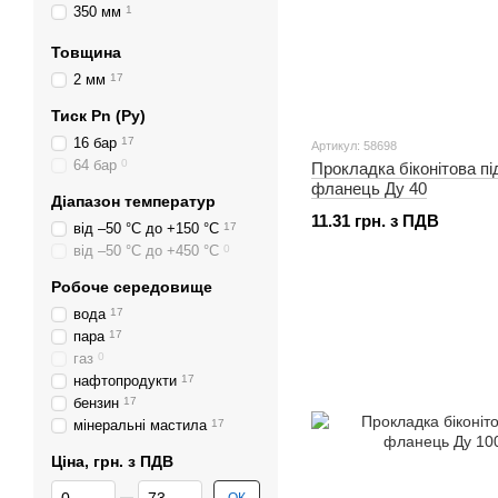
350 мм
1
400 мм
1
Товщина
500 мм
1
2 мм
17
Тиск Pn (Ру)
16 бар
17
Артикул: 58698
64 бар
0
Прокладка біконітова пі
фланець Ду 40
Діапазон температур
11.31 грн. з ПДВ
від –50 °С до +150 °С
17
від –50 °С до +450 °С
0
Робоче середовище
вода
17
пара
17
газ
0
нафтопродукти
17
бензин
17
мінеральні мастила
17
Ціна, грн. з ПДВ
Від Ціна, грн. з ПДВ
До Ціна, грн. з ПДВ