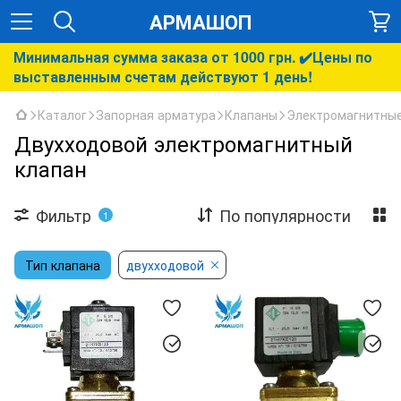
АРМАШОП
Минимальная сумма заказа от 1000 грн. ✔️Цены по
выставленным счетам действуют 1 день!
Каталог
Запорная арматура
Клапаны
Электромагнитные
Двухходовой электромагнитный
клапан
Фильтр
По популярности
1
Тип клапана
двухходовой