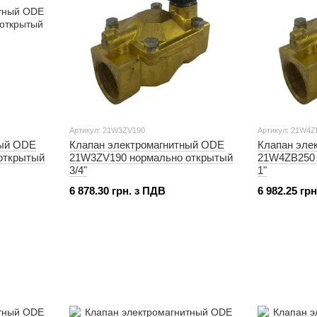
Артикул: 21W3ZV190
Артикул: 21W4Z
ный ODE
Клапан электромагнитный ODE
Клапан эле
открытый
21W3ZV190 нормально открытый
21W4ZB250 
3/4"
1"
6 878.30 грн. з ПДВ
6 982.25 гр