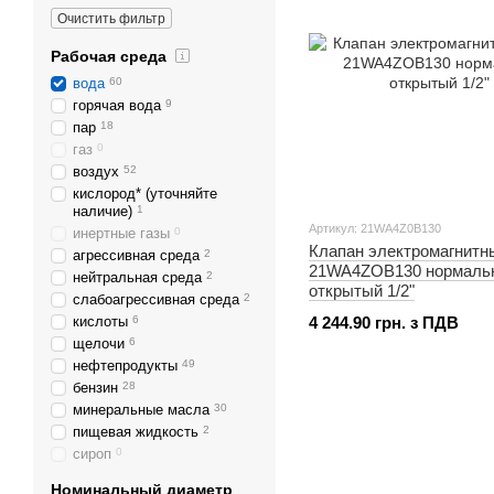
Очистить фильтр
Рабочая среда
вода
60
горячая вода
9
пар
18
газ
0
воздух
52
кислород* (уточняйте
наличие)
1
Артикул: 21WA4Z0B130
инертные газы
0
Клапан электромагнит
агрессивная среда
2
21WA4ZOB130 нормаль
нейтральная среда
2
открытый 1/2"
слабоагрессивная среда
2
кислоты
6
4 244.90 грн. з ПДВ
щелочи
6
нефтепродукты
49
бензин
28
минеральные масла
30
пищевая жидкость
2
сироп
0
Номинальный диаметр