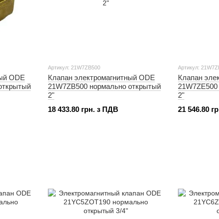
Артикул: 21W7ZB500
Артикул: 21W7Z
ный ODE
Клапан электромагнитный ODE
Клапан эле
открытый
21W7ZB500 нормально открытый
21W7ZE500 
2"
2"
18 433.80 грн. з ПДВ
21 546.80 г