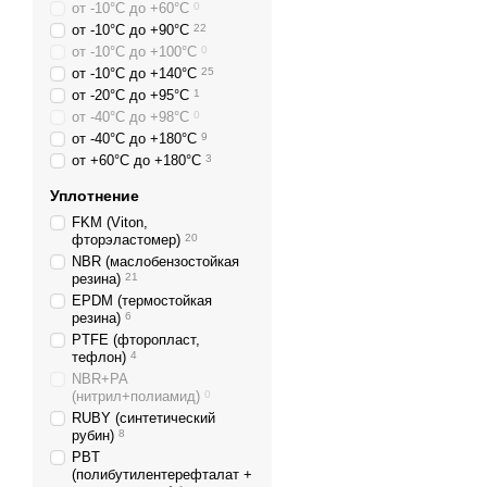
от -10°С до +60°С
0
от -10°С до +90°С
22
от -10°С до +100°С
0
от -10°С до +140°С
25
от -20°С до +95°С
1
от -40°С до +98°С
0
от -40°С до +180°С
9
от +60°С до +180°С
3
Уплотнение
FKM (Viton,
фторэластомер)
20
NBR (маслобензостойкая
резина)
21
EPDM (термостойкая
резина)
6
PTFE (фторопласт,
тефлон)
4
NBR+PA
(нитрил+полиамид)
0
RUBY (синтетический
рубин)
8
PBT
(полибутилентерефталат +