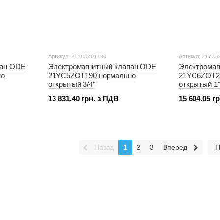
Артикул: 21YC5Z0T190
Артикул: 21YC6
пан ODE
Электромагнитный клапан ODE
Электромаг
но
21YC5ZOT190 нормально
21YC6ZOT2
открытый 3/4"
открытый 1"
13 831.40 грн. з ПДВ
15 604.05 г
Назад
1
2
3
Вперед
П