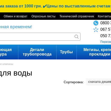
 заказа от 1000 грн. ✔️Цены по выставленным счетам
Обмен и возврат
Опросные листы
Технический справочник
Контакт
0800 
нная временем!
067 5
050 7
Перезв
еющая
Детали
Метизы, креп
Трубы
ура
трубопровода
прокладки
е клапаны
для воды
сначала деше
Сортировка: