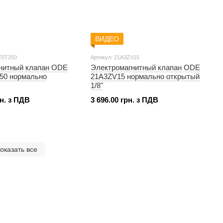
ВИДЕО
Z0T250
Артикул: 21A3ZV15
нитный клапан ODE
Электромагнитный клапан ODE
50 нормально
21A3ZV15 нормально открытый
1/8"
рн. з ПДВ
3 696.00 грн. з ПДВ
оказать все