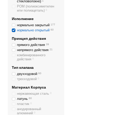
стекловолокно)
1
POM (полиоксиметилен
или полиацеталь)
0
Исполнение
нормально закрытый
177
нормально открытый
60
Принцип действия
прямого действия
39
непрямого действия
21
комбинированного
действия
0
Тип клапана
двухходовой
60
трехходовой
0
Материал Корпуса
нержавеющая сталь
0
латунь
60
пластик
0
анодированный
алюминий
0