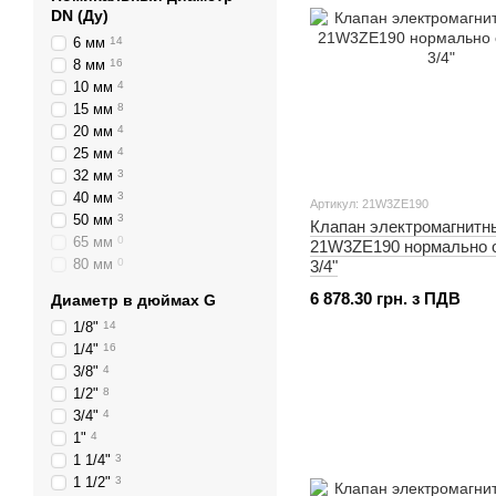
DN (Ду)
6 мм
14
8 мм
16
10 мм
4
15 мм
8
20 мм
4
25 мм
4
32 мм
3
40 мм
3
Артикул: 21W3ZE190
50 мм
3
Клапан электромагнит
65 мм
0
21W3ZE190 нормально 
80 мм
0
3/4"
6 878.30 грн. з ПДВ
Диаметр в дюймах G
1/8"
14
1/4"
16
3/8"
4
1/2"
8
3/4"
4
1"
4
1 1/4"
3
1 1/2"
3