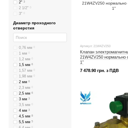
2"
3
2 1/2"
0
3"
0
Диаметр проходного
отверстия
Артикул: 21W4ZV250
0,76 мм
0
Клапан электромагнит
1 мм
0
21W4ZV250 нормально 
1,2 мм
0
1"
1,5 мм
6
7 478.90 грн. з ПДВ
1,57 мм
0
1,98 мм
0
2 мм
6
2,3 мм
0
2,5 мм
6
3 мм
3
3,5 мм
0
4 мм
3
4,5 мм
8
5,5 мм
5
6,4 мм
0