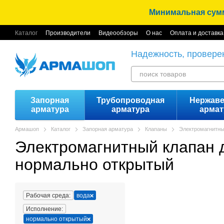
Перейти к основному контенту
Минимальная сумма
Каталог
Производители
Видеообзоры
О нас
Оплата и доставка
Вакансии
Условия использования
Отзывы
Надежность, провере
Запорная
Трубопроводная
Нержав
арматура
арматура
армат
Армашоп
Каталог
Запорная арматура
Клапаны
Электромагнитны
Электромагнитный клапан 
нормально открытый
Рабочая среда:
вода
Исполнение:
нормально открытый