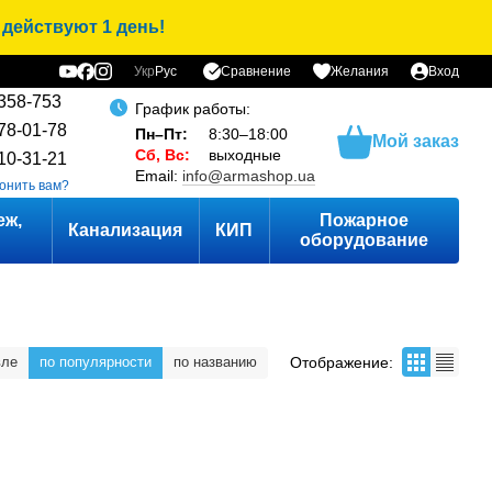
 действуют 1 день!
Сравнение
Укр
Рус
Желания
Вход
ы
358-753
График работы:
78-01-78
Пн–Пт:
8:30–18:00
Мой заказ
Сб, Вс:
выходные
10-31-21
Email:
info@armashop.ua
онить вам?
еж,
Пожарное
Канализация
КИП
оборудование
Отображение:
вле
по популярности
по названию