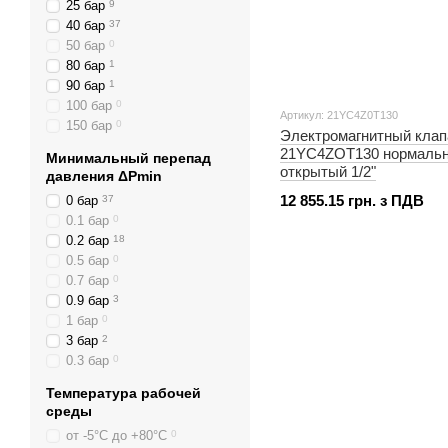
25 бар
9
40 бар
37
50 бар
0
80 бар
1
90 бар
1
100 бар
0
Артикул: 21YC4Z0T130
150 бар
0
Электромагнитный кла
21YC4ZOT130 нормаль
Минимальный перепад
открытый 1/2"
давления ΔPmin
12 855.15 грн. з ПДВ
0 бар
37
0.1 бар
0
0.2 бар
18
0.5 бар
0
0.7 бар
0
0.9 бар
3
1 бар
0
3 бар
2
0.3 бар
0
Температура рабочей
среды
от -5°С до +80°С
0