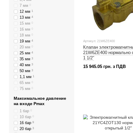
7 мм
0
12 мм
1
13 мм
4
15 мм
0
16 мм
0
18 мм
0
19 мм
4
Артикул: 21W6ZE400
Клапан электромагнит
20 мм
0
21W6ZE400 нормально 
25 мм
4
1 1/2"
35 мм
3
40 мм
3
15 945.05 грн. з ПДВ
50 мм
3
1,1 мм
1
65 мм
0
75 мм
0
Максимальное давление
на входе Pmax
1 бар
0
10 бар
0
16 бар
9
20 бар
3