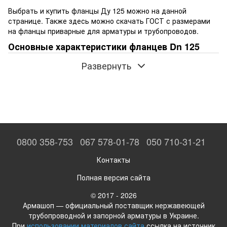
Выбрать и купить фланцы Ду 125 можно на данной
странице. Также здесь можно скачать ГОСТ с размерами
на фланцы приварные для арматуры и трубопроводов.
Основные характеристики фланцев Dn 125
Варианты исполнения: плоский, глухой, воротниковый.
Развернуть
Условный диаметр фланца, мм: 125.
Наружный диаметр трубы, мм: 133; 135; 139,7; 140.
Условное давление рабочей среды, бар: Ру 6, 10, 16, 25.
Материал: сталь 20 и нержавеющая сталь AISI 304.
Таблицы с размерами и чертежами смотрите в ГОСТе в
0800 358-753
067 578-01-78
050 710-31-21
фильтре характеристик в последнем пункте "Стандарт".
Необходимо кликнуть по значку [ i ] и выбрать нужный
Контакты
ГОСТ (откроется в новом окне).
Полная версия сайта
Заказывайте фланцы Ду 125 у нас — отправляйте заявку на
info@armashop.ua
.
© 2017 - 2026
Армашоп — официальный поставщик нержавеющей
трубопроводной и запорной арматуры в Украине.
При
использовании материалов сайта
ссылка на источник