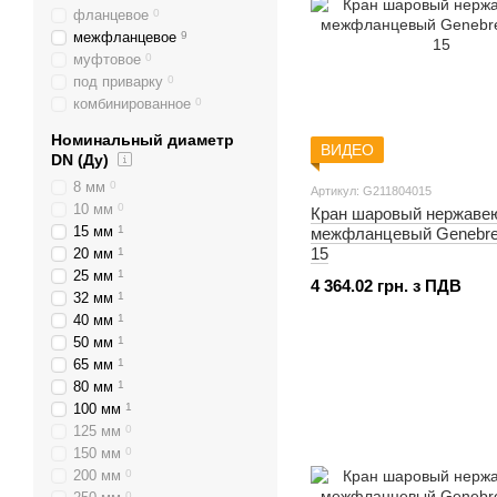
фланцевое
0
межфланцевое
9
муфтовое
0
под приварку
0
комбинированное
0
Номинальный диаметр
ВИДЕО
DN (Ду)
8 мм
0
Артикул: G211804015
10 мм
0
Кран шаровый нержаве
15 мм
1
межфланцевый Genebre
15
20 мм
1
25 мм
1
4 364.02 грн. з ПДВ
32 мм
1
40 мм
1
50 мм
1
65 мм
1
80 мм
1
100 мм
1
125 мм
0
150 мм
0
200 мм
0
0