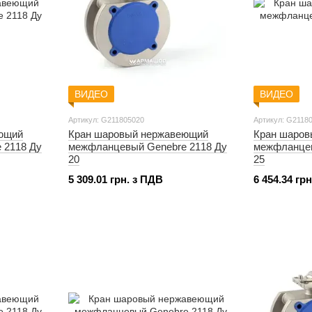
ВИДЕО
ВИДЕО
Артикул: G211805020
Артикул: G2118
ющий
Кран шаровый нержавеющий
Кран шаров
 2118 Ду
межфланцевый Genebre 2118 Ду
межфланцев
20
25
5 309.01 грн. з ПДВ
6 454.34 гр