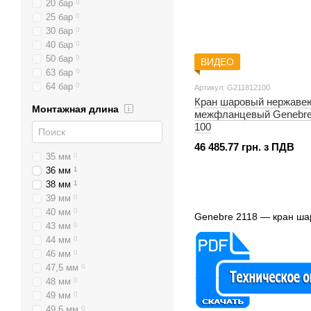
20 бар
0
25 бар
0
30 бар
0
40 бар
0
50 бар
0
ВИДЕО
63 бар
0
64 бар
0
Артикул: G211812100
Кран шаровый нержаве
Монтажная длина
межфланцевый Genebre
100
46 485.77 грн. з ПДВ
35 мм
0
36 мм
1
38 мм
1
39 мм
0
40 мм
0
Genebre 2118 — кран ша
43 мм
0
44 мм
0
46 мм
0
47,5 мм
0
48 мм
0
49 мм
0
49,6 мм
0