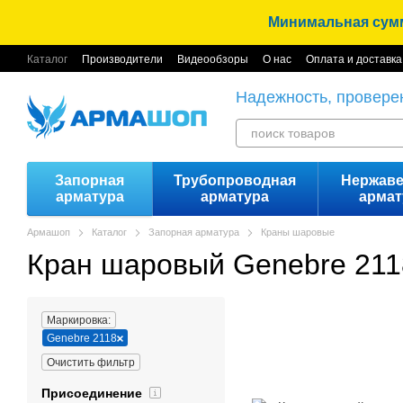
Перейти к основному контенту
Минимальная сумма
Каталог
Производители
Видеообзоры
О нас
Оплата и доставка
Вакансии
Условия использования
Отзывы
Надежность, провере
Запорная
Трубопроводная
Нержав
арматура
арматура
армат
Армашоп
Каталог
Запорная арматура
Краны шаровые
Кран шаровый Genebre 211
Маркировка:
Genebre 2118
Очистить фильтр
Присоединение