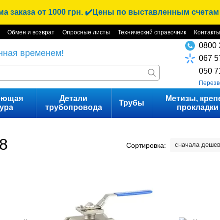
 заказа от 1000 грн. ✔️Цены по выставленным счетам
Обмен и возврат
Опросные листы
Технический справочник
Контакт
0800 
нная временем!
067 5
050 7
Перезв
еющая
Детали
Метизы, креп
Трубы
ура
трубопровода
прокладки
8
сначала деше
Сортировка: