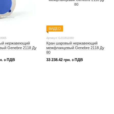
ВИДЕО
10065
Артикул: G211811080
ый нержавеющий
Кран шаровый нержавеющий
ый Genebre 2118 Ду
межфланцевый Genebre 2118 Ду
80
рн. з ПДВ
33 238.42 грн. з ПДВ