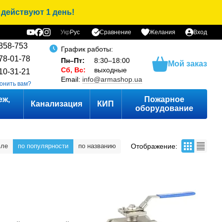
 действуют 1 день!
Сравнение
Укр
Рус
Желания
Вход
ы
358-753
График работы:
78-01-78
Пн–Пт:
8:30–18:00
Мой заказ
Сб, Вс:
выходные
10-31-21
Email:
info@armashop.ua
онить вам?
еж,
Пожарное
Канализация
КИП
оборудование
Отображение:
вле
по популярности
по названию