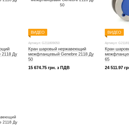
ВИДЕО
ВИДЕО
Артикул: G211809050
Артикул: G2118
ющий
Кран шаровый нержавеющий
Кран шаров
 2118 Ду
межфланцевый Genebre 2118 Ду
межфланцев
50
65
15 674.75 грн. з ПДВ
24 511.97 г