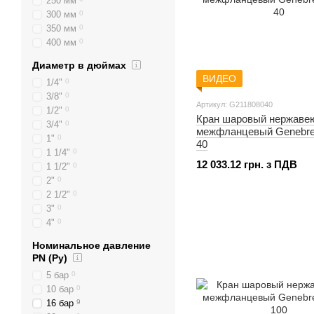
250 мм
300 мм
0
350 мм
0
400 мм
0
Диаметр в дюймах
ВИДЕО
1/4"
0
3/8"
0
Артикул: G211808040
1/2"
0
Кран шаровый нержаве
3/4"
0
межфланцевый Genebre
1"
0
40
1 1/4"
0
12 033.12 грн. з ПДВ
1 1/2"
0
2"
0
2 1/2"
0
3"
0
4"
0
Номинальное давление
PN (Ру)
5 бар
0
10 бар
0
16 бар
9