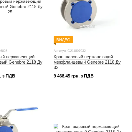
ВИДЕО
06025
Артикул: G211807032
ый нержавеющий
Кран шаровый нержавеющий
ый Genebre 2118 Ду
межфланцевый Genebre 2118 Ду
32
н. з ПДВ
9 468.45 грн. з ПДВ