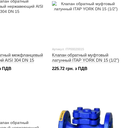
Артикул: ITP00020015
атный межфланцевый
Клапан обратный муфтовый
й AISI 304 DN 15
латунный ITAP YORK DN 15 (1/2")
 з ПДВ
225.72 грн. з ПДВ