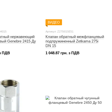
ВИДЕО
04015
Артикул: Z275I015E51
атный нержавеющий
Клапан обратный межфланцевый
ый Genebre 2415 Ду
подпружиненный Zetkama 275i
DN 15
 з ПДВ
1 048.87 грн. з ПДВ