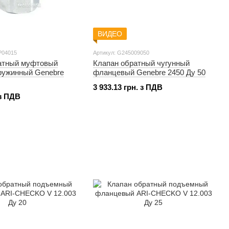
ВИДЕО
P04015
Артикул: G245009050
атный муфтовый
Клапан обратный чугунный
ружинный Genebre
фланцевый Genebre 2450 Ду 50
3 933.13 грн. з ПДВ
 з ПДВ