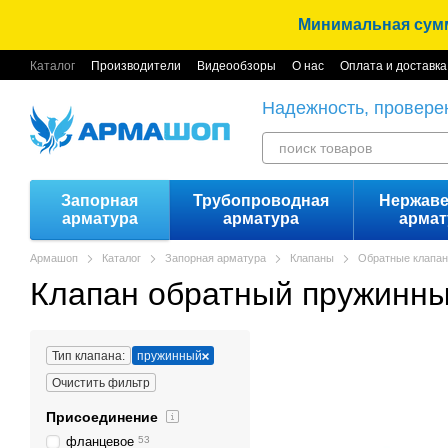
Перейти к основному контенту
Минимальная сумма
Каталог
Производители
Видеообзоры
О нас
Оплата и доставка
Надежность, провере
Запорная
Трубопроводная
Нержав
арматура
арматура
армат
Армашоп
Каталог
Запорная арматура
Клапаны
Обратные клапа
Клапан обратный пружинн
Тип клапана:
пружинный
Очистить фильтр
Присоединение
фланцевое
53