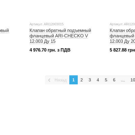
Артикул: ARI12003015
Артикул: ARI12
овый
Клапан обратный подъемный
Клапан обр
фланцевый ARI-CHECKO V
фланцевый
12.003 Ду 15
12.003 Ду 2
4 976.70 грн. з ПДВ
5 827.88 гр
Назад
1
2
3
4
5
6
...
1