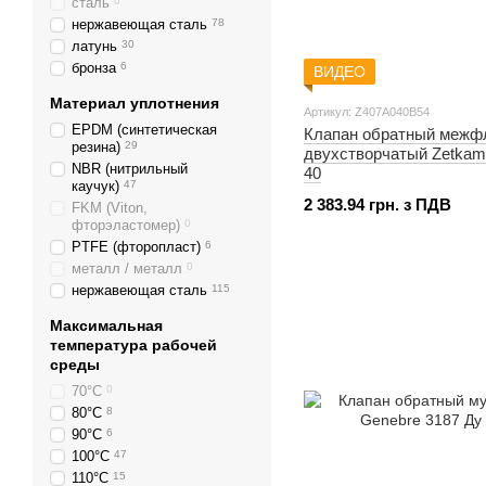
44 мм
сталь
0
46 мм
5
нержавеющая сталь
78
48 мм
1
латунь
30
49 мм
2
бронза
6
ВИДЕО
50 мм
6
Материал уплотнения
51 мм
2
Артикул: Z407A040B54
EPDM (синтетическая
53 мм
1
Клапан обратный межф
резина)
29
двухстворчатый Zetkam
54 мм
4
NBR (нитрильный
40
54,5 мм
1
каучук)
47
56 мм
1
2 383.94 грн. з ПДВ
FKM (Viton,
57 мм
5
фторэластомер)
0
58 мм
0
PTFE (фторопласт)
6
59 мм
1
металл / металл
0
60 мм
4
нержавеющая сталь
115
60,5 мм
1
Максимальная
61 мм
1
температура рабочей
62 мм
0
среды
63 мм
2
70°С
0
64 мм
5
80°С
8
65 мм
1
90°С
6
66 мм
2
100°С
47
66,5 мм
1
110°С
15
70 мм
5