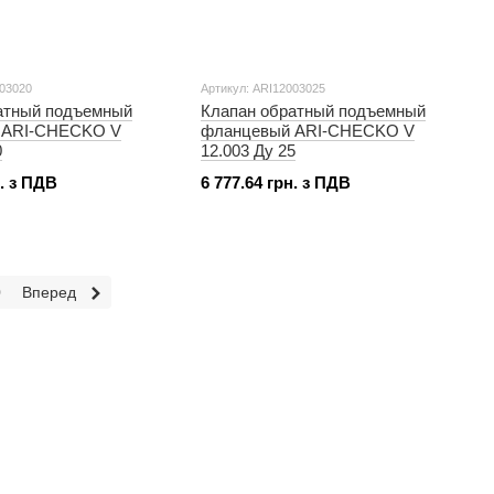
003020
Артикул: ARI12003025
атный подъемный
Клапан обратный подъемный
 ARI-CHECKO V
фланцевый ARI-CHECKO V
0
12.003 Ду 25
н. з ПДВ
6 777.64 грн. з ПДВ
0
Вперед