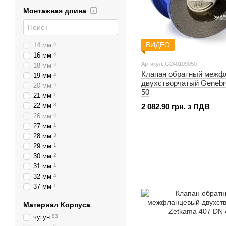
Монтажная длина
ВИДЕО
14 мм
0
16 мм
4
Артикул: G240109050
18 мм
0
Клапан обратный межф
19 мм
4
двухстворчатый Genebr
20 мм
0
50
21 мм
1
22 мм
3
2 082.90 грн. з ПДВ
26 мм
0
27 мм
1
28 мм
3
29 мм
1
30 мм
2
31 мм
1
32 мм
4
37 мм
1
40 мм
4
Материал Корпуса
41 мм
1
43 мм
2
чугун
83
1