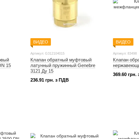
ВИДЕО
ВИДЕО
Артикул: G312104015
Артикул: 83498
овый
Клапан обратный муфтовый
Клапан обр
DN 15
латунный пружинный Genebre
нержавеющи
3121 Ду 15
369.60 грн.
236.91 грн. з ПДВ