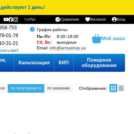
 действуют 1 день!
Сравнение
Укр
Рус
Желания
Вход
358-753
График работы:
78-01-78
Пн–Пт:
8:30–18:00
Мой заказ
Сб, Вс:
выходные
10-31-21
Email:
info@armashop.ua
онить вам?
еж,
Пожарное
Канализация
КИП
оборудование
Отображение:
вле
по популярности
по названию