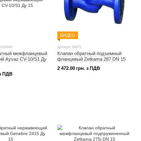
ВИДЕО
1015040
Артикул: 58671
атный межфланцевый
Клапан обратный подъемный
й Ayvaz CV-10/S1 Ду
фланцевый Zetkama 287 DN 15
2 472.00 грн. з ПДВ
 з ПДВ