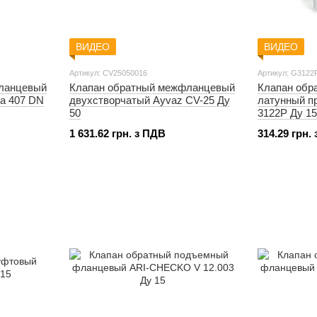
ВИДЕО
ВИДЕО
Артикул: CV25050016
Артикул: G3122
ланцевый
Клапан обратный межфланцевый
Клапан обр
a 407 DN
двухстворчатый Ayvaz CV-25 Ду
латунный п
50
3122P Ду 15
1 631.62 грн. з ПДВ
314.29 грн.