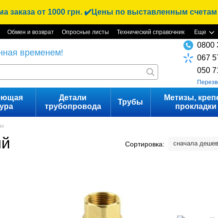
 заказа от 1000 грн. ✔️Цены по выставленным счетам
Обмен и возврат
Опросные листы
Технический справочник
Еще
0800 
нная временем!
067 5
050 7
Перезв
еющая
Детали
Метизы, креп
Трубы
ура
трубопровода
прокладки
ны
ый
сначала деше
Сортировка: