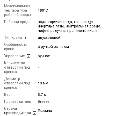
Максимальная
температура
180°С
рабочей среды
Рабочая среда
вода, горячая вода, газ, воздух,
инертные газы, нейтральная среда,
нефтепродукты, пропиленгликоль
Тип крана
двухходовой
Особенность
с ручкой рычагом
крана
Управление
ручное
Количество
отверстий под
4
крепеж
Диаметр
отверстий под
18 мм
крепеж
Вес
6,7 кг
Производитель
Breeze
Страна
Украина
производителя