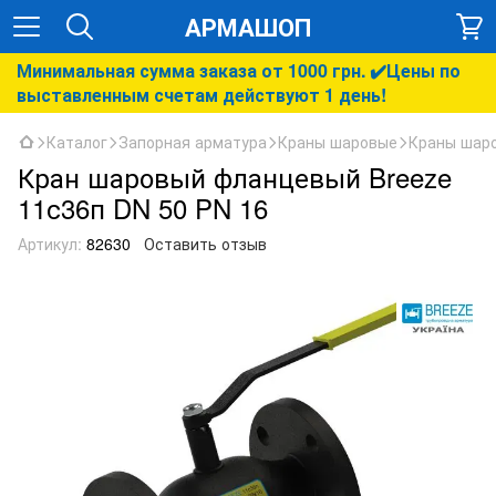
АРМАШОП
Минимальная сумма заказа от 1000 грн. ✔️Цены по
выставленным счетам действуют 1 день!
Каталог
Запорная арматура
Краны шаровые
Краны шар
Кран шаровый фланцевый Breeze
11с36п DN 50 PN 16
Артикул:
82630
Оставить отзыв