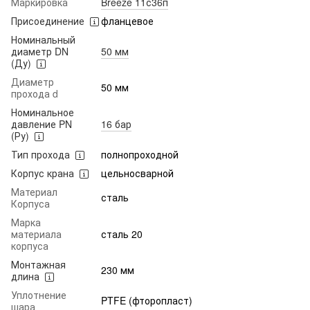
Маркировка
Breeze 11с36п
Присоединение
фланцевое
Номинальный
диаметр DN
50 мм
(Ду)
Диаметр
50 мм
прохода d
Номинальное
давление PN
16 бар
(Ру)
Тип прохода
полнопроходной
Корпус крана
цельносварной
Материал
сталь
Корпуса
Марка
материала
сталь 20
корпуса
Монтажная
230 мм
длина
Уплотнение
PTFE (фторопласт)
шара