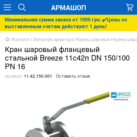
АРМАШОП
Минимальная сумма заказа от 1000 грн. ✔️Цены по
выставленным счетам действуют 1 день!
Каталог
Запорная арматура
Краны шаровые
Краны шар
Кран шаровый фланцевый
стальной Breeze 11с42п DN 150/100
PN 16
Артикул:
11.42.150-001
Оставить отзыв