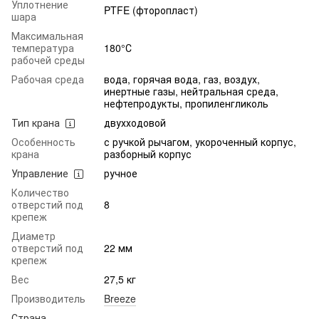
Уплотнение
PTFE (фторопласт)
шара
Максимальная
температура
180°С
рабочей среды
Рабочая среда
вода, горячая вода, газ, воздух,
инертные газы, нейтральная среда,
нефтепродукты, пропиленгликоль
Тип крана
двухходовой
Особенность
с ручкой рычагом, укороченный корпус,
крана
разборный корпус
Управление
ручное
Количество
отверстий под
8
крепеж
Диаметр
отверстий под
22 мм
крепеж
Вес
27,5 кг
Производитель
Breeze
Страна