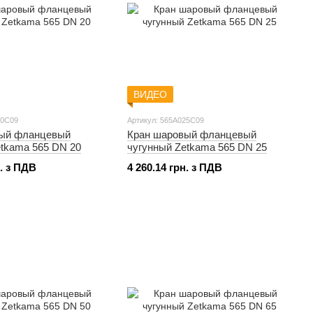
ВИДЕО
20C09
Артикул: 565A025C09
вый фланцевый
Кран шаровый фланцевый
etkama 565 DN 20
чугунный Zetkama 565 DN 25
н. з ПДВ
4 260.14 грн. з ПДВ