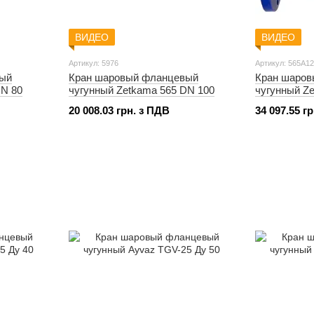
ВИДЕО
ВИДЕО
Артикул: 5976
Артикул: 565A1
вый
Кран шаровый фланцевый
Кран шаро
DN 80
чугунный Zetkama 565 DN 100
чугунный Z
20 008.03 грн. з ПДВ
34 097.55 г