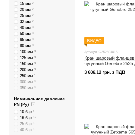
15 мм
2
20 мм
2
25 мм
2
32 мм
2
40 мм
3
50 мм
3
65 мм
3
ВИДЕО
80 мм
3
100 мм
3
Артикул: G252504015
125 мм
3
Кран шаровый фланце
чугунный Genebre 2525 
150 мм
3
200 мм
3
3 606.12 грн. з ПДВ
250 мм
1
300 мм
0
350 мм
0
400 мм
0
Номинальное давление
PN (Ру)
10 бар
1
16 бар
32
25 бар
0
40 бар
0