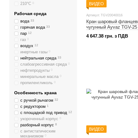
215 мм
210°С
0
ВИДЕО
225 мм
0
229 мм
0
Рабочая среда
Артикул: TGV20040016
230 мм
0
вода
33
Кран шаровый фланце
240 мм
0
чугунный Ayvaz TGV-25
горячая вода
33
250 мм
0
пар
12
4 647.38 грн. з ПДВ
255 мм
0
газ
0
270 мм
0
воздух
12
280 мм
0
инертные газы
0
285 мм
0
нейтральная среда
33
290 мм
0
слабоагрессивная среда
0
300 мм
0
нефтепродукты
0
310 мм
0
минеральные масла
0
325 мм
2
пропиленгликоль
0
330 мм
0
Особенность крана
340 мм
0
350 мм
2
с ручкой рычагом
32
356 мм
0
с редуктором
1
365 мм
0
с площадкой под привод
12
390 мм
0
укороченный корпус
0
400 мм
3
разборный корпус
8
ВИДЕО
430 мм
0
с антистатическим
450 мм
1
механизмом
0