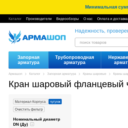
Перейти к основному контенту
Минимальная сумма
Каталог
Производители
Видеообзоры
О нас
Оплата и доставка
Надежность, провере
Запорная
Трубопроводная
Нержав
арматура
арматура
армат
Армашоп
Каталог
Запорная арматура
Краны шаровые
Краны ша
Кран шаровый фланцевый 
Материал Корпуса:
чугун
Очистить фильтр
Номинальный диаметр
DN (Ду)