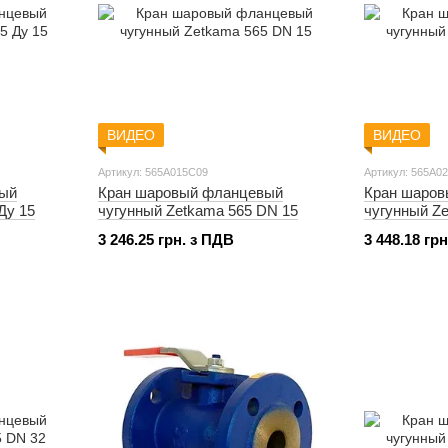
ВИДЕО
ВИДЕО
Артикул: 565A015C09
Артикул: 565A0
вый
Кран шаровый фланцевый
Кран шаро
Ду 15
чугунный Zetkama 565 DN 15
чугунный Z
3 246.25 грн. з ПДВ
3 448.18 гр