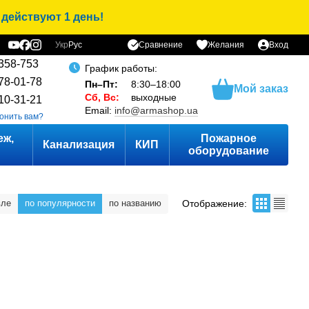
 действуют 1 день!
Сравнение
Укр
Рус
Желания
Вход
358-753
График работы:
78-01-78
Пн–Пт:
8:30–18:00
Мой заказ
Сб, Вс:
выходные
10-31-21
Email:
info@armashop.ua
онить вам?
еж,
Пожарное
Канализация
КИП
оборудование
Отображение:
вле
по популярности
по названию