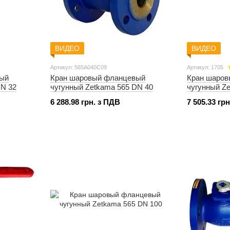
ВИДЕО
ВИДЕО
Артикул: 565A040C09
Артикул: 1705
вый
Кран шаровый фланцевый
Кран шаро
DN 32
чугунный Zetkama 565 DN 40
чугунный Z
6 288.98 грн. з ПДВ
7 505.33 гр