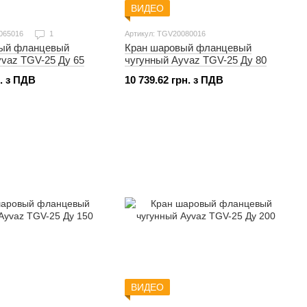
ВИДЕО
065016
1
Артикул: TGV20080016
Кран шаровый фланцевый
вый фланцевый
чугунный Ayvaz TGV-25 Ду 80
yvaz TGV-25 Ду 65
10 739.62 грн. з ПДВ
н. з ПДВ
ВИДЕО