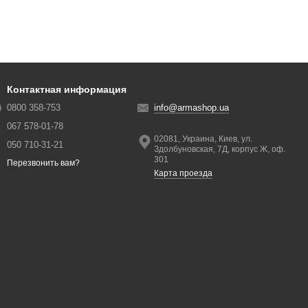
Контактная информация
0800 358-753
info@armashop.ua
067 578-01-78
02081, Украина, Киев, ул.
050 710-31-21
Здолбуновская, 7Д, корпус Ж, оф.
301
Перезвонить вам?
Карта проезда