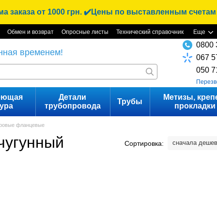
 заказа от 1000 грн. ✔️Цены по выставленным счетам
Обмен и возврат
Опросные листы
Технический справочник
Еще
0800 
нная временем!
067 5
050 7
Перезв
еющая
Детали
Метизы, креп
Трубы
ура
трубопровода
прокладки
ровые фланцевые
чугунный
сначала деше
Сортировка: