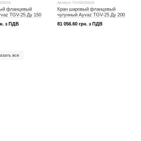
150016
Артикул: TGV20200016
вый фланцевый
Кран шаровый фланцевый
yvaz TGV-25 Ду 150
чугунный Ayvaz TGV-25 Ду 200
рн. з ПДВ
81 056.60 грн. з ПДВ
азать все