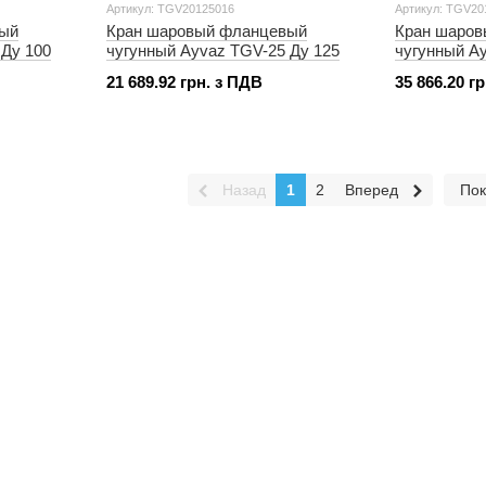
Артикул: TGV20125016
Артикул: TGV20
вый
Кран шаровый фланцевый
Кран шаро
 Ду 100
чугунный Ayvaz TGV-25 Ду 125
чугунный A
21 689.92 грн. з ПДВ
35 866.20 г
Назад
1
2
Вперед
Пок