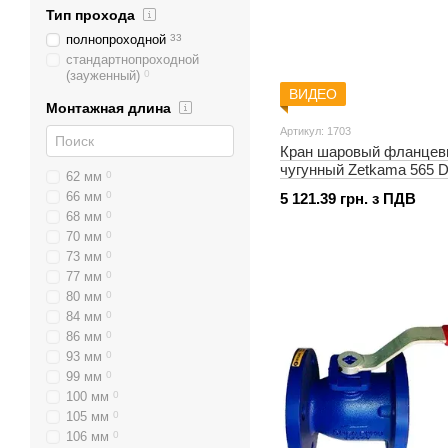
Тип прохода
полнопроходной
33
стандартнопроходной
(зауженный)
0
ВИДЕО
Монтажная длина
Артикул: 1703
Кран шаровый фланце
чугунный Zetkama 565 
62 мм
0
66 мм
0
5 121.39 грн. з ПДВ
68 мм
0
70 мм
0
73 мм
0
77 мм
0
80 мм
0
84 мм
0
86 мм
0
93 мм
0
99 мм
0
100 мм
0
105 мм
0
106 мм
0