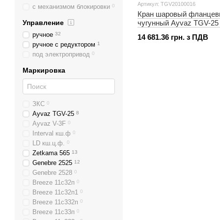
Артикул: TGV20100016
460 мм
0
с механизмом блокировки
0
Кран шаровый фланце
500 мм
0
Управление
чугунный Ayvaz TGV-25
540 мм
0
ручное
32
610 мм
0
14 681.36 грн. з ПДВ
ручное с редуктором
1
630 мм
0
под электропривод
0
650 мм
0
685 мм
0
Маркировка
750 мм
0
760 мм
0
850 мм
0
ЗКС
0
Ayvaz TGV-25
8
Ayvaz V-3F
0
Interval кш.ф
0
LD кш.ц.ф.
0
Zetkama 565
13
Genebre 2525
12
Genebre 2528
0
Breeze 11с32п
0
Breeze 11с32п1
0
Breeze 11с332п
0
Breeze 11с33п
0