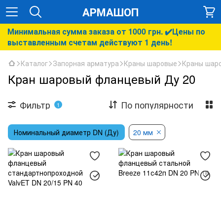
АРМАШОП
Минимальная сумма заказа от 1000 грн. ✔️Цены по
выставленным счетам действуют 1 день!
Каталог
Запорная арматура
Краны шаровые
Краны шар
Кран шаровый фланцевый Ду 20
Фильтр
По популярности
1
Номинальный диаметр DN (Ду)
20 мм