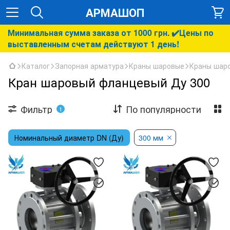
АРМАШОП
Минимальная сумма заказа от 1000 грн. ✔️Цены по
выставленным счетам действуют 1 день!
Каталог
Запорная арматура
Краны шаровые
Краны шар
Кран шаровый фланцевый Ду 300
Фильтр
По популярности
1
Номинальный диаметр DN (Ду)
300 мм