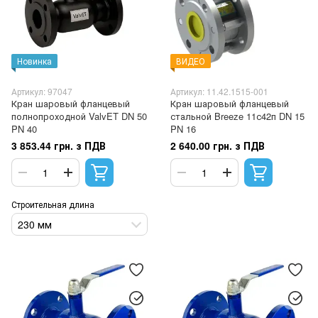
Новинка
ВИДЕО
Артикул: 97047
Артикул: 11.42.1515-001
Кран шаровый фланцевый
Кран шаровый фланцевый
полнопроходной ValvET DN 50
стальной Breeze 11с42п DN 15
PN 40
PN 16
3 853.44 грн. з ПДВ
2 640.00 грн. з ПДВ
Строительная длина
230 мм