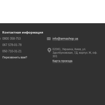
Контактная информация
0800 358-753
info@armashop.ua
067 578-01-78
02081, Украина, Киев, ул.
050 710-31-21
Здолбуновская, 7Д, корпус Ж, оф.
301
Перезвонить вам?
Карта проезда