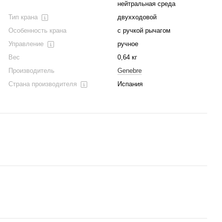
нейтральная среда
Тип крана
двухходовой
Особенность крана
с ручкой рычагом
Управление
ручное
Вес
0,64 кг
Производитель
Genebre
Страна производителя
Испания