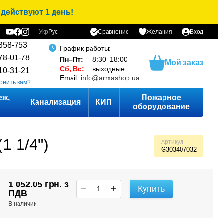
 действуют 1 день!
Сравнение
Укр
Рус
Желания
Вход
358-753
График работы:
78-01-78
Пн–Пт:
8:30–18:00
Мой заказ
Сб, Вс:
выходные
10-31-21
Email:
info@armashop.ua
онить вам?
еж,
Пожарное
Канализация
КИП
оборудование
1 1/4")
Артикул
G303407032
1 052.05 грн. з
Купить
ПДВ
В наличии