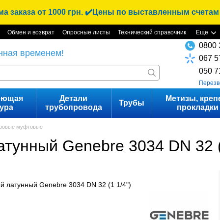
 заказа от 1000 грн. ✔️Цены по выставленным счетам
Обмен и возврат
Опросные листы
Технический справочник
Еще
0800 
нная временем!
067 5
050 7
Перезв
еющая
Детали
Метизы, креп
Трубы
ура
трубопровода
прокладки
ровые муфтовые
унный Genebre 3034 DN 32 (