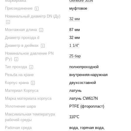
Маркировка
Genebre 3034
Присоединение
муфтовое
Номинальный диаметр DN (Ду)
32 мм
Монтажная длина
87 мм
Диаметр прохода d
32 мм
Диаметр в дюймах
1 1/4"
Номинальное давление PN
25 бар
(Ру)
Тип прохода
полнопроходной
Резьба на кране
внутренняя-наружная
Корпус крана
двухсоставной
Материал Корпуса
латунь
Марка материала корпуса
латунь CW617N
Уплотнение шара
PTFE (фторопласт)
Максимальная температура
110°С
рабочей среды
Рабочая среда
вода, горячая вода,