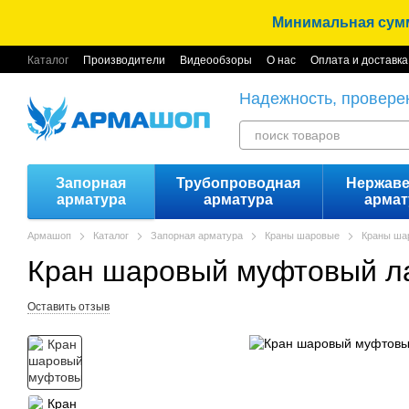
Перейти к основному контенту
Минимальная сумма
Каталог
Производители
Видеообзоры
О нас
Оплата и доставка
Надежность, провере
Запорная
Трубопроводная
Нержав
арматура
арматура
армат
Армашоп
Каталог
Запорная арматура
Краны шаровые
Краны ша
Кран шаровый муфтовый лат
Оставить отзыв