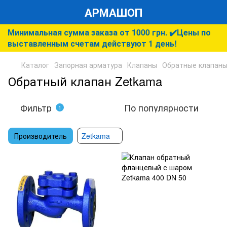
АРМАШОП
Минимальная сумма заказа от 1000 грн. ✔️Цены по
выставленным счетам действуют 1 день!
Каталог
Запорная арматура
Клапаны
Обратные клапан
Обратный клапан Zetkama
Фильтр
По популярности
1
Производитель
Zetkama