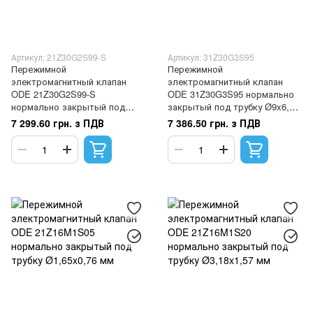
Артикул: 21Z30G2S99-S
Артикул: 31Z30G3S95
Пережимной
Пережимной
электромагнитный клапан
электромагнитный клапан
ODE 21Z30G2S99-S
ODE 31Z30G3S95 нормально
нормально закрытый под
закрытый под трубку Ø9x6,4
трубку Ø12x7 мм
мм
7 299.60 грн. з ПДВ
7 386.50 грн. з ПДВ