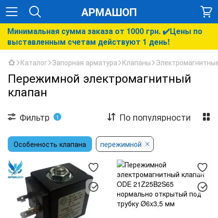
АРМАШОП
Минимальная сумма заказа от 1000 грн. ✔️Цены по
выставленным счетам действуют 1 день!
Каталог
Запорная арматура
Клапаны
Электромагнитные
Пережимной электромагнитный
клапан
Фильтр
По популярности
1
Особенность клапана
пережимной