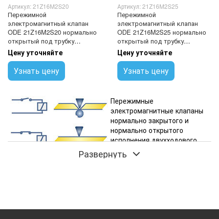
Артикул: 21Z16M2S20
Артикул: 21Z16M2S25
Пережимной
Пережимной
электромагнитный клапан
электромагнитный клапан
ODE 21Z16M2S20 нормально
ODE 21Z16M2S25 нормально
открытый под трубку
открытый под трубку
Ø3,18x1,57 мм
Ø3,18x1,98 мм
Цену уточняйте
Цену уточняйте
Узнать цену
Узнать цену
Пережимные
электромагнитные клапаны
нормально закрытого и
нормально открытого
исполнения двухходового
типа применяются для
Развернуть
автоматического перекрытия потоков агрессивных или
высокочистых жидкостей, протекающих через мягкую
силиконовую трубку.
Жидкость может течь в любом направлении
(двунаправленный пережимной электромагнитный клапан),
без возмущений потока и застойных зон. При этом