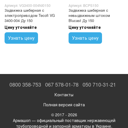
Артикул: VG3400-004NI0150
Артикул: BCPS150
Задвижка шиберная с
Задвижка шиберная с
электроприводом Tecofi VG
невыдвижным штоком
3400-004 Ду 150
Blucast Ду 150
Цену уточняйте
Цену уточняйте
Узнать цену
Узнать цену
0800 358-753
067 578-01-78
050 710-31-21
Контакты
Полная версия сайта
© 2017 - 2026
Армашоп — официальный поставщик нержавеющей
трубопроводной и запорной арматуры в Украине.