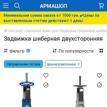
АРМАШОП
Минимальная сумма заказа от 1000 грн. ✔️Цены по
выставленным счетам действуют 1 день!
Каталог
Запорная арматура
Задвижки
Задвижки шибер
Задвижка шиберная двухсторонняя
Фильтр
По популярности
1
Направление потока
двунаправленная