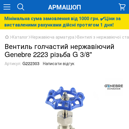
АРМАШОП
Мінімальна сума замовлення від 1000 грн. ✔️Ціни за
виставленими рахунками дійсні протягом 1 дня!
Каталог
Нержавіюча арматура
Вентилі з нержавіючої ста
Вентиль голчастий нержавіючий
Genebre 2223 різьба G 3/8"
Артикул:
G222303
Написати відгук