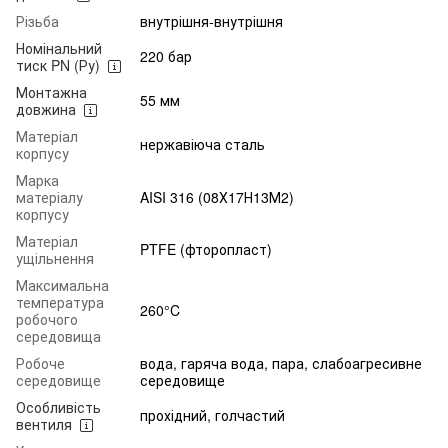
Різьба
внутрішня-внутрішня
Номінальний
220 бар
тиск PN (Ру)
Монтажна
55 мм
довжина
Матеріал
нержавіюча сталь
корпусу
Марка
матеріалу
AISI 316 (08Х17Н13М2)
корпусу
Матеріал
PTFE (фторопласт)
ущільнення
Максимальна
температура
260°C
робочого
середовища
Робоче
вода, гаряча вода, пара, слабоагресивне
середовище
середовище
Особливість
прохідний, голчастий
вентиля