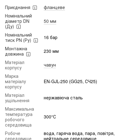
Приєднання
фланцеве
Номінальний
діаметр DN
50 мм
(Ду)
Номінальний
16 бар
тиск PN (Ру)
Монтажна
230 мм
довжина
Матеріал
чавун
корпусу
Марка
матеріалу
EN-GJL-250 (GG25, СЧ25)
корпусу
Матеріал
нержавіюча сталь
ущільнення
Максимальна
температура
300°С
робочого
середовища
Робоче
вода, гаряча вода, пара, повітря,
середовище
нейтральне середовище