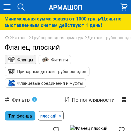
АРМАШОП
Минимальная сумма заказа от 1000 грн. ✔️Цены по
выставленным счетам действуют 1 день!
Каталог
Трубопроводная арматура
Детали трубопровод
Фланец плоский
Фланцы
Фитинги
Приварные детали трубопроводов
Фланцевые соединения и муфты
Фильтр
По популярности
1
Тип фланца
плоский