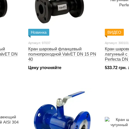
Новинка
ВИДЕО
Артикул: 97037
Артикул: 300101
вый
Кран шаровый фланцевый
Кран шаров
alvET DN
полнопроходной ValvET DN 15 PN
латунный с 
40
Perfecta DN 
Цену уточняйте
533.72 грн.