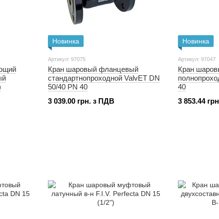
Новинка
Новинка
Артикул: 97075
Артикул: 97047
ющий
Кран шаровый фланцевый
Кран шаро
ый
стандартнопроходной ValvET DN
полнопрохо
)
50/40 PN 40
40
3 039.00 грн. з ПДВ
3 853.44 гр