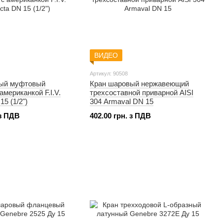
ВИДЕО
Артикул: 90508
ый муфтовый
Кран шаровый нержавеющий
американкой F.I.V.
трехсоставной приварной AISI
15 (1/2")
304 Armaval DN 15
 з ПДВ
402.00 грн. з ПДВ