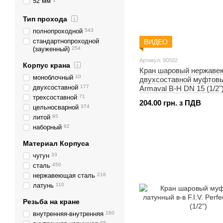
52 мм
53 мм
3
Тип прохода
54 мм
1
54,5 мм
1
полнопроходной
543
55 мм
2
стандартнопроходной
ВИДЕО
(зауженный)
254
56 мм
10
57 мм
4
Артикул: 90502
Корпус крана
Кран шаровый нержаве
59,5 мм
1
моноблочный
10
двухсоставной муфтов
60 мм
2
двухсоставной
177
Armaval В-Н DN 15 (1/2"
61 мм
2
трехсоставной
71
62 мм
7
204.00 грн. з ПДВ
цельносварной
374
63 мм
5
литой
95
64 мм
4
наборный
82
65 мм
6
66 мм
3
Материал Корпуса
67 мм
1
чугун
33
68 мм
4
сталь
450
69 мм
2
нержавеющая сталь
216
69,5 мм
1
латунь
110
70 мм
8
71 мм
3
Резьба на кране
72 мм
2
внутренняя-внутренняя
160
73 мм
5
68