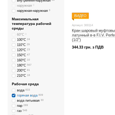
внутренняя-наружная
74 мм
3
наружная
0
75 мм
5
наружная-наружная
3
76 мм
3
ВИДЕО
Максимальная
77 мм
2
температура рабочей
78 мм
4
Артикул: 300114
среды
79 мм
5
Кран шаровый муфтовы
80 мм
8
60°С
0
латунный в-в F.I.V. Perf
81 мм
3
(1/2")
100°С
24
82 мм
3
110°С
29
344.33 грн. з ПДВ
83 мм
2
120°С
23
84 мм
2
150°С
47
85 мм
1
160°C
10
86 мм
6
180°С
567
87 мм
5
200°С
91
88 мм
5
210°С
18
89 мм
2
Рабочая среда
90 мм
3
вода
833
91 мм
4
горячая вода
809
92 мм
1
вода питьевая
30
93 мм
5
пар
289
94 мм
1
газ
546
95 мм
2