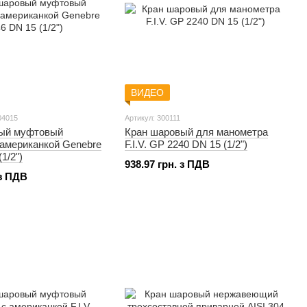
ВИДЕО
04015
Артикул: 300111
ый муфтовый
Кран шаровый для манометра
 американкой Genebre
F.I.V. GP 2240 DN 15 (1/2")
1/2")
938.97 грн. з ПДВ
 з ПДВ