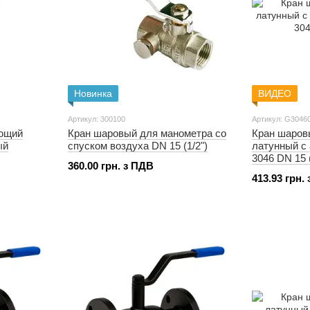
Новинка
ВИДЕО
Артикул: 300100
Артикул: G3046
ющий
Кран шаровый для манометра со
Кран шаров
ый
спуском воздуха DN 15 (1/2")
латунный с
3046 DN 15 (
360.00 грн. з ПДВ
413.93 грн.