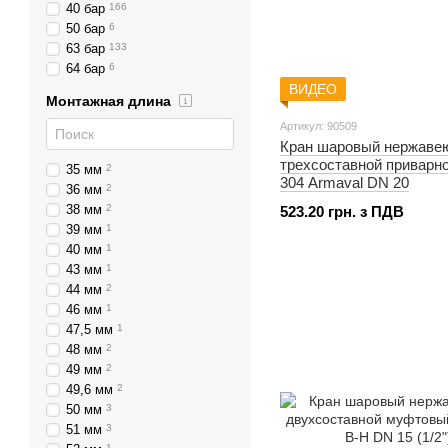
40 бар
166
50 бар
6
63 бар
133
64 бар
6
ВИДЕО
Монтажная длина
Артикул: 90509
Кран шаровый нержаве
трехсоставной приварно
35 мм
2
304 Armaval DN 20
36 мм
2
38 мм
2
523.20 грн. з ПДВ
39 мм
1
40 мм
1
43 мм
1
44 мм
2
46 мм
1
47,5 мм
1
48 мм
2
49 мм
2
49,6 мм
2
50 мм
3
51 мм
3
1