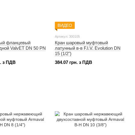
ВИДЕО
Артикул: 300105
вый фланцевый
Кран шаровый муфтовый
дной ValvET DN 50 PN
латунный в-в F.I.V. Evolution DN
15 (1/2")
н. з ПДВ
384.07 грн. з ПДВ