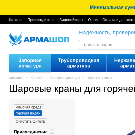
Перейти к основному контенту
Минимальная сумма
Каталог
Производители
Видеообзоры
О нас
Оплата и доставка
Надежность, провере
Запорная
Трубопроводная
Нержав
арматура
арматура
армат
Армашоп
Каталог
Запорная арматура
Краны шаровые
Шаровые краны для горяче
Рабочая среда:
горячая вода
Очистить фильтр
Присоединение