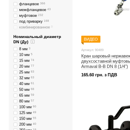
фланцевое
366
межфланцевое
43
муфтовое
232
под приварку
168
комбинированное
0
Номинальный диаметр
ВИДЕО
DN (Ду)
8 мм
3
Артикул: 90489
10 мм
5
Кран шаровый нержаве
15 мм
74
двухсоставной муфтов
Armaval В-В DN 8 (1/4")
20 мм
77
25 мм
83
165.60 грн. з ПДВ
32 мм
63
40 мм
61
50 мм
68
65 мм
59
80 мм
57
100 мм
60
125 мм
49
150 мм
55
200 мм
40
19