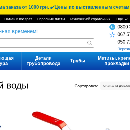
 заказа от 1000 грн. ✔️Цены по выставленным счетам
Обмен и возврат
Опросные листы
Технический справочник
Еще
0800 
нная временем!
067 5
050 7
Перезв
еющая
Детали
Метизы, креп
Трубы
ура
трубопровода
прокладки
й воды
сначала деше
Сортировка: