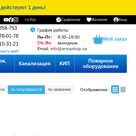
 действуют 1 день!
Сравнение
Укр
Рус
Желания
Вход
358-753
График работы:
78-01-78
Пн–Пт:
8:30–18:00
Мой заказ
Сб, Вс:
выходные
10-31-21
Email:
info@armashop.ua
онить вам?
еж,
Пожарное
Канализация
КИП
оборудование
Отображение:
вле
по популярности
по названию