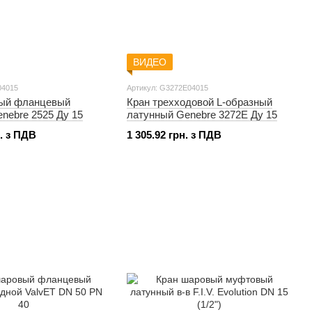
ВИДЕО
04015
Артикул: G3272Е04015
вый фланцевый
Кран трехходовой L-образный
nebre 2525 Ду 15
латунный Genebre 3272E Ду 15
н. з ПДВ
1 305.92 грн. з ПДВ