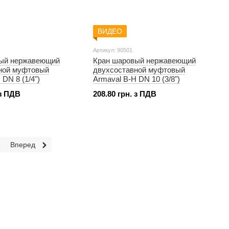
ВИДЕО
Артикул: 90501
ый нержавеющий
Кран шаровый нержавеющий
ной муфтовый
двухсоставной муфтовый
 DN 8 (1/4")
Armaval В-Н DN 10 (3/8")
 з ПДВ
208.80 грн. з ПДВ
1
Вперед