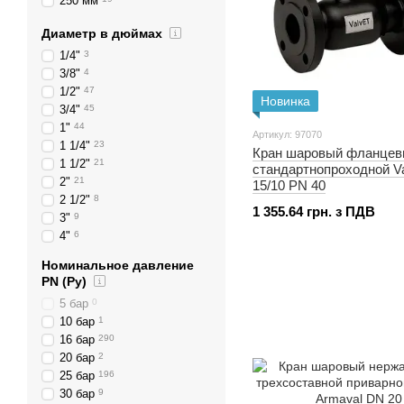
250 мм
300 мм
19
Диаметр в дюймах
350 мм
9
400 мм
8
1/4"
3
3/8"
4
1/2"
47
Новинка
3/4"
45
1"
44
Артикул: 97070
1 1/4"
23
Кран шаровый фланце
1 1/2"
21
стандартнопроходной V
2"
21
15/10 PN 40
2 1/2"
8
1 355.64 грн. з ПДВ
3"
9
4"
6
Номинальное давление
PN (Ру)
5 бар
0
10 бар
1
16 бар
290
20 бар
2
25 бар
196
30 бар
9