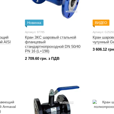
Новинка
ВИДЕО
Артикул: 97785
Артикул: G2525
ющий
Кран ЗКС шаровый стальной
Кран шаро
й AISI
фланцевый
чугунный Ge
стандартнопроходной DN 50/40
3 606.12 гр
PN 16 (L=198)
2 709.60 грн. з ПДВ