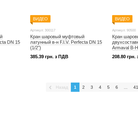
ВИДЕО
ВИДЕО
Артикул: 300117
Артикул: 90500
й
Кран шаровый муфтовый
Кран шаров
ecta DN 15
латунный в-н F.I.V. Perfecta DN 15
двухсостав
(1/2")
Armaval В-Н
385.39 грн. з ПДВ
208.80 грн.
Назад
1
2
3
4
5
6
...
4