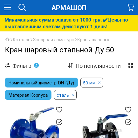
АРМАШОП
Минимальная сумма заказа от 1000 грн. ✔️Цены по
выставленным счетам действуют 1 день!
Каталог
Запорная арматура
Краны шаровые
Кран шаровый стальной Ду 50
Фильтр
По популярности
2
Номинальный диаметр DN (Ду)
50 мм
Материал Корпуса
сталь